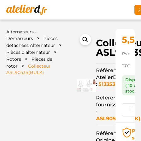
Alternateurs -
5,50
>
Démarreurs
Pièces
Collecte
>
détachées Alternateur
ASL9053
>
Pièces d’alternateur
Prix
>
Rotors
Pièces de
>
rotor
Collecteur
TTC
Référence
ASL9053S(BULK)
AtelierD
Dispon
:
513353
( 10 en
stock )
Référence
fournisseur
:
ASL9053S(BULK)
Pai
Référence
séc
Origine