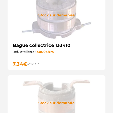
Stock sur demande
Bague collectrice 133410
Ref. AtelierD :
40003874
7,34
€
Prix TTC
Stock sur demande