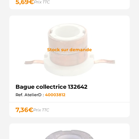
5,69
€
Prix TTC
Stock sur demande
Bague collectrice 132642
Ref. AtelierD :
40003812
7,36
€
Prix TTC