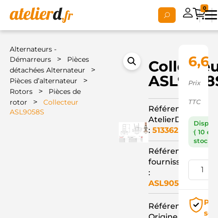
0
Alternateurs -
6,6
>
Démarreurs
Pièces
Collecte
>
détachées Alternateur
ASL9058
>
Pièces d’alternateur
Prix
>
Rotors
Pièces de
>
rotor
Collecteur
TTC
Référence
ASL9058S
AtelierD
Dispon
:
513362
( 10 en
stock )
Référence
fournisseur
:
ASL9058S
Pai
Référence
séc
Origine