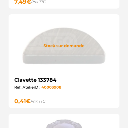
7,49
€
Prix TTC
Stock sur demande
Clavette 133784
Ref. AtelierD :
40003908
0,41
€
Prix TTC