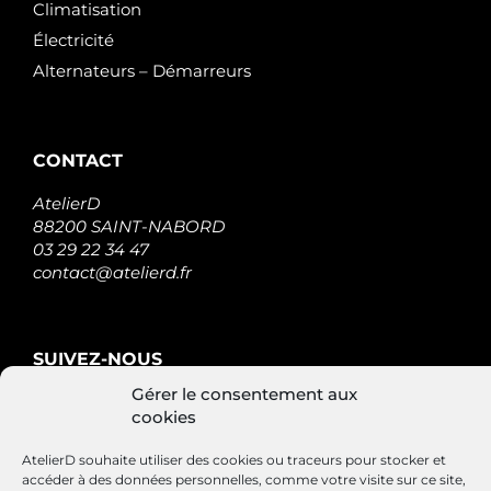
Climatisation
Électricité
Alternateurs – Démarreurs
CONTACT
AtelierD
88200 SAINT-NABORD
03 29 22 34 47
contact@atelierd.fr
SUIVEZ-NOUS
Gérer le consentement aux
cookies
AtelierD souhaite utiliser des cookies ou traceurs pour stocker et
accéder à des données personnelles, comme votre visite sur ce site,