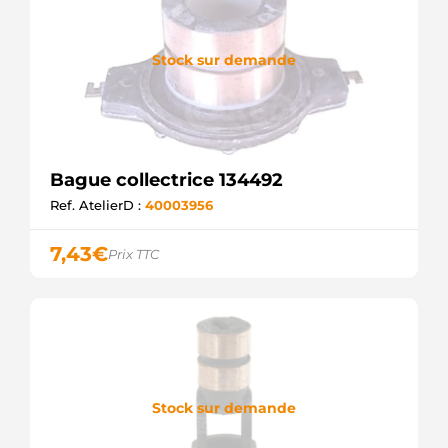
Stock sur demande
Bague collectrice 134492
Ref. AtelierD :
40003956
7,43
€
Prix TTC
Stock sur demande