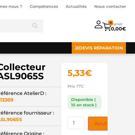
mes-nous ?
Compétences
Actualités
Nous contacter
0
0,00
€
DEVIS RÉPARATION
Collecteur
5,33
€
ASL9065S
Prix TTC
éférence AtelierD :
13369
Disponible (
10 en stock )
éférence fournisseur :
SL9065S
Ajouter au panie
éférence Origine :