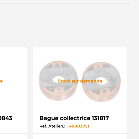
de
Stock sur demande
30843
Bague collectrice 131817
Ref. AtelierD :
40003751