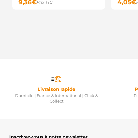
9,36
€
4,05
€
Prix TTC
Livraison rapide
P
Domicile | France & International | Click &
Pa
Collect
Inscrivez-vous à notre newsletter