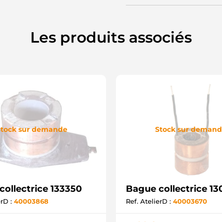
Les produits associés
tock sur demande
Stock sur deman
collectrice 133350
Bague collectrice 1
erD :
40003868
Ref. AtelierD :
40003670