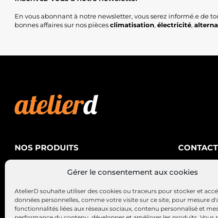
En vous abonnant à notre newsletter, vous serez informé.e de to
bonnes affaires sur nos pièces
climatisation
,
électricité
,
altern
NOS PRODUITS
CONTACT
AtelierD
Climatisation
Gérer le consentement aux cookies
88200 SA
Électricité
03 29 22 3
AtelierD souhaite utiliser des cookies ou traceurs pour stocker et acc
Alternateurs – Démarreurs
contact@at
données personnelles, comme votre visite sur ce site, pour mesure d'
fonctionnalités liées aux réseaux sociaux, contenu personnalisé et me
performance du contenu, développer et améliorer les produits, Vous