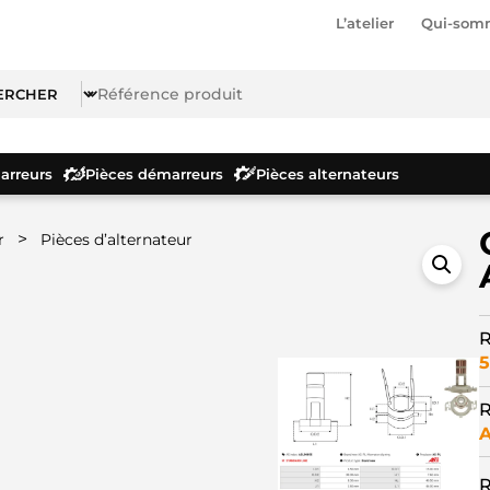
L’atelier
Qui-som
rreurs
Pièces démarreurs
Pièces alternateurs
>
r
Pièces d’alternateur
R
5
R
A
R