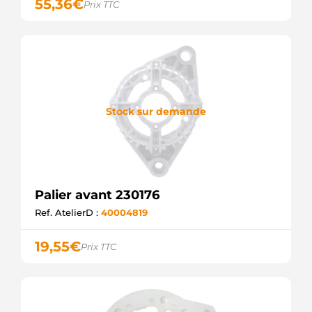
55,36
€
Prix TTC
Stock sur demande
Palier avant 230176
Ref. AtelierD :
40004819
19,55
€
Prix TTC