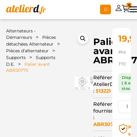
0
Alternateurs -
19,9
>
Démarreurs
Pièces
Palier
>
détachées Alternateur
avant
>
Pièces d’alternateur
Prix
>
ABR3077
Supports
Supports
>
D.E.
Palier avant
TTC
ABR3077S
Référence
Dispon
( 6 en
AtelierD
stock )
:
513221
Référence
fournisseur
:
ABR3077S
Pai
séc