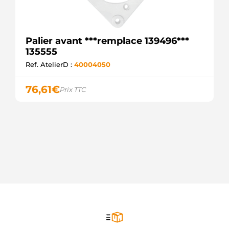
Palier avant ***remplace 139496***
135555
Ref. AtelierD :
40004050
76,61
€
Prix TTC