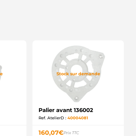
de
Stock sur demande
Palier avant 136002
Ref. AtelierD :
40004081
160,07
€
Prix TTC