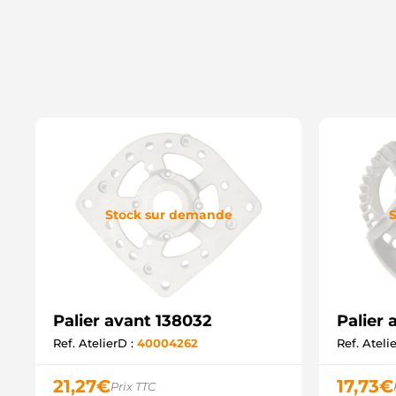
Stock sur demande
S
Palier avant 138032
Palier
Ref. AtelierD :
40004262
Ref. Ateli
21,27
€
17,73
€
Prix TTC