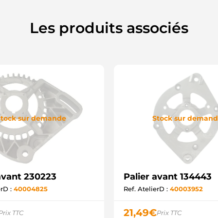
Les produits associés
tock sur demande
Stock sur deman
 avant 230223
Palier avant 134443
erD :
40004825
Ref. AtelierD :
40003952
21,49
€
Prix TTC
Prix TTC