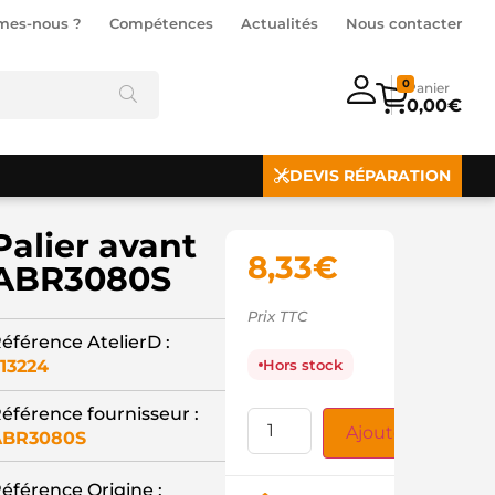
mes-nous ?
Compétences
Actualités
Nous contacter
0
0,00
€
DEVIS RÉPARATION
Palier avant
8,33
€
ABR3080S
Prix TTC
éférence AtelierD :
13224
Hors stock
éférence fournisseur :
Ajouter au panie
ABR3080S
éférence Origine :