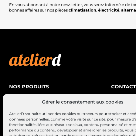
En vous abonnant à notre newsletter, vous serez informé.e de to
bonnes affaires sur nos pièces
climatisation
,
électricité
,
altern
NOS PRODUITS
CONTACT
AtelierD
Climatisation
Gérer le consentement aux cookies
88200 SA
Électricité
03 29 22 3
AtelierD souhaite utiliser des cookies ou traceurs pour stocker et acc
Alternateurs – Démarreurs
contact@at
données personnelles, comme votre visite sur ce site, pour mesure d'
fonctionnalités liées aux réseaux sociaux, contenu personnalisé et me
performance du contenu, développer et améliorer les produits, Vous
autoriser ou refuser tout ou partie de ces traitements de données qui