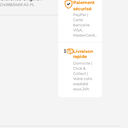
Paiement
D49883ABR AS-PL
sécurisé
PayPal |
Carte
bancaire
VISA,
MasterCard...
Livraison
rapide
Domicile |
Click &
Collect |
Votre colis
expédié
sous 24h