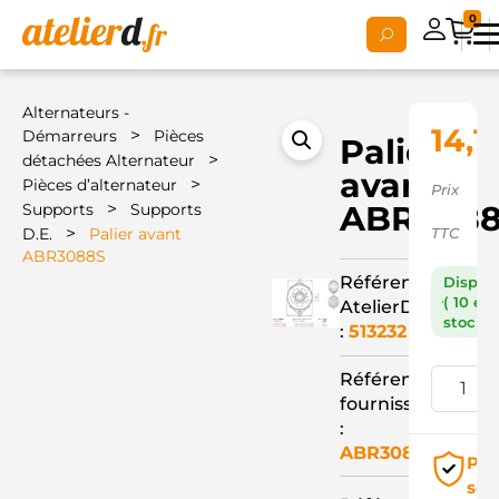
0
Alternateurs -
14,1
>
Démarreurs
Pièces
Palier
>
détachées Alternateur
avant
>
Pièces d’alternateur
Prix
>
ABR308
Supports
Supports
>
D.E.
Palier avant
TTC
ABR3088S
Référence
Dispon
( 10 en
AtelierD
stock )
:
513232
Référence
fournisseur
:
ABR3088S
Pai
séc