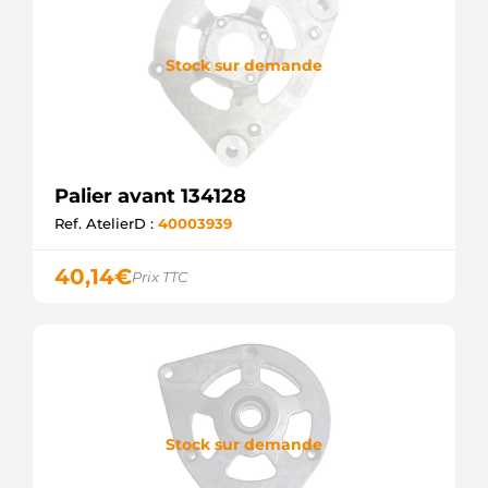
Stock sur demande
Palier avant 134128
Ref. AtelierD :
40003939
40,14
€
Prix TTC
Stock sur demande