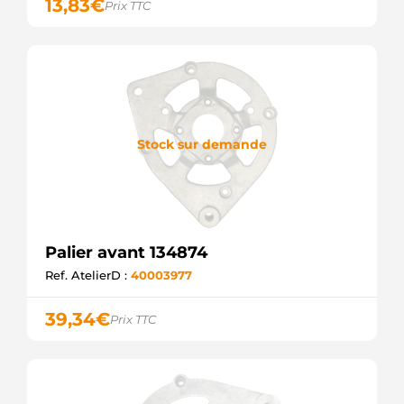
13,83
€
Prix TTC
Stock sur demande
Palier avant 134874
Ref. AtelierD :
40003977
39,34
€
Prix TTC