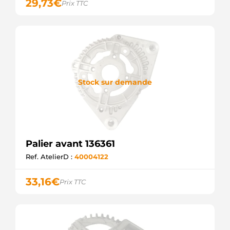
29,73
€
Prix TTC
Stock sur demande
Palier avant 136361
Ref. AtelierD :
40004122
33,16
€
Prix TTC