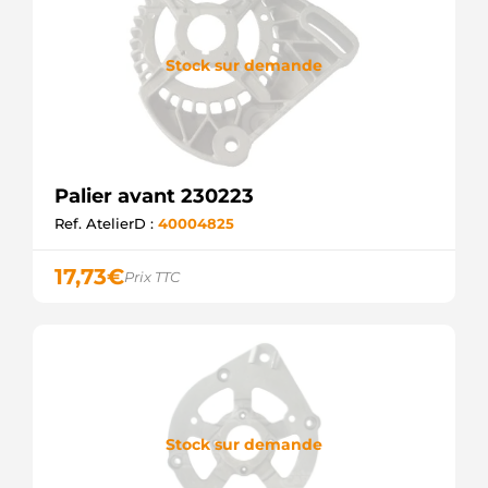
Stock sur demande
Palier avant 230223
Ref. AtelierD :
40004825
17,73
€
Prix TTC
Stock sur demande