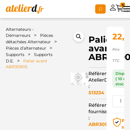
0
Alternateurs -
22,5
>
Démarreurs
Pièces
Palier
>
détachées Alternateur
avant
>
Pièces d’alternateur
Prix
>
ABR309
Supports
Supports
>
D.E.
Palier avant
TTC
ABR3090S
Référence
Dispon
( 10 en
AtelierD
stock )
:
513234
Référence
fournisseur
:
Pai
ABR3090S
séc