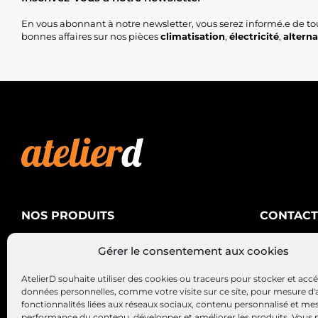
En vous abonnant à notre newsletter, vous serez informé.e de to
bonnes affaires sur nos pièces
climatisation
,
électricité
,
altern
NOS PRODUITS
CONTACT
AtelierD
Climatisation
Gérer le consentement aux cookies
88200 SA
Électricité
03 29 22 3
AtelierD souhaite utiliser des cookies ou traceurs pour stocker et acc
Alternateurs – Démarreurs
contact@at
données personnelles, comme votre visite sur ce site, pour mesure d'
fonctionnalités liées aux réseaux sociaux, contenu personnalisé et me
performance du contenu, développer et améliorer les produits, Vous