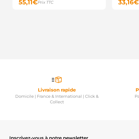
55,11
€
33,16
€
Prix TTC
Livraison rapide
P
Domicile | France & International | Click &
Pa
Collect
Inscrivez-vous à notre newsletter