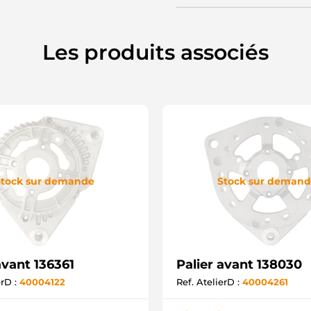
Les produits associés
tock sur demande
Stock sur deman
avant 136361
Palier avant 138030
erD :
40004122
Ref. AtelierD :
40004261