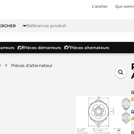
L’atelier
Qui-som
rreurs
Pièces démarreurs
Pièces alternateurs
>
r
Pièces d’alternateur
R
5
R
A
R