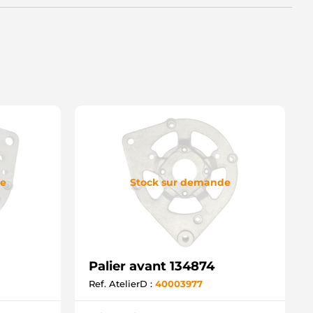
de
Stock sur demande
Palier avant 134874
Ref. AtelierD :
40003977