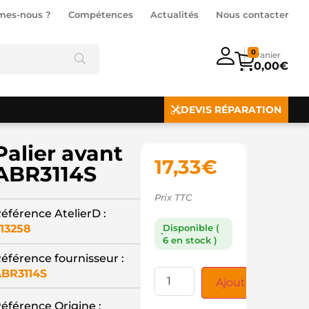
mes-nous ?
Compétences
Actualités
Nous contacter
0
0,00
€
DEVIS RÉPARATION
Palier avant
17,33
€
ABR3114S
Prix TTC
éférence AtelierD :
13258
Disponible (
6 en stock )
éférence fournisseur :
BR3114S
Ajouter au panie
éférence Origine :