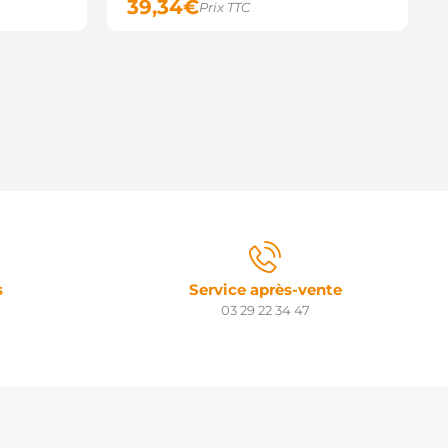
39,34
€
Prix TTC
s
Service après-vente
03 29 22 34 47