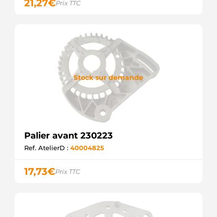
21,27
€
Prix TTC
Stock sur demande
Palier avant 230223
Ref. AtelierD :
40004825
17,73
€
Prix TTC