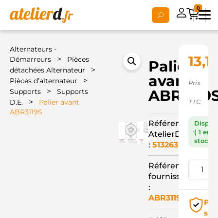
0
Alternateurs -
13,1
>
Démarreurs
Pièces
Palier
>
détachées Alternateur
avant
>
Pièces d’alternateur
Prix
>
ABR3119
Supports
Supports
>
D.E.
Palier avant
TTC
ABR3119S
Référence
Dispon
( 1 en
AtelierD
stock )
:
513263
Référence
fournisseur
:
ABR3119S
Pai
séc