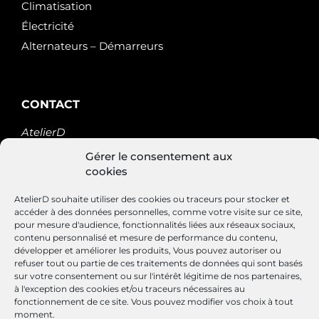
Climatisation
Électricité
Alternateurs – Démarreurs
CONTACT
AtelierD
88200 SAINT-NABORD
Gérer le consentement aux
03 29 22 34 47
cookies
contact@atelierd.fr
AtelierD souhaite utiliser des cookies ou traceurs pour stocker et
accéder à des données personnelles, comme votre visite sur ce site,
pour mesure d'audience, fonctionnalités liées aux réseaux sociaux,
SUIVEZ-NOUS
contenu personnalisé et mesure de performance du contenu,
développer et améliorer les produits, Vous pouvez autoriser ou
refuser tout ou partie de ces traitements de données qui sont basés
sur votre consentement ou sur l'intérêt légitime de nos partenaires,
à l'exception des cookies et/ou traceurs nécessaires au
fonctionnement de ce site. Vous pouvez modifier vos choix à tout
moment.