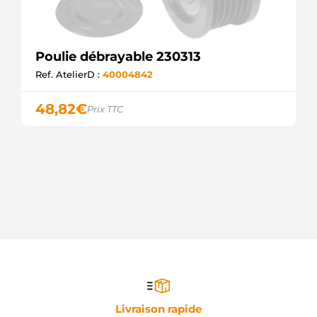
Poulie débrayable 230313
Ref. AtelierD :
40004842
48,82
€
Prix TTC
Livraison rapide