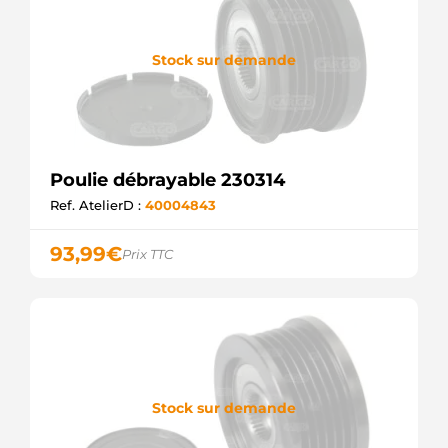
F032237280
CARGO
Stock sur demande
Poulie débrayable 230314
Ref. AtelierD :
40004843
93,99
€
Prix TTC
Stock sur demande