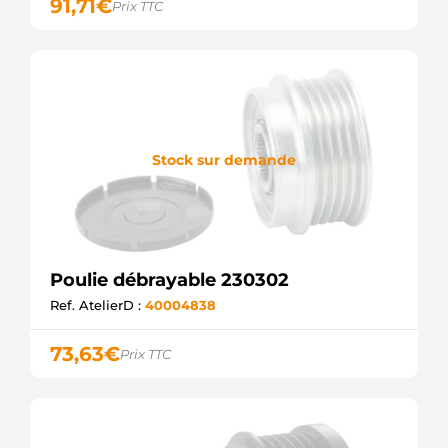
CQ
91,71
€
Prix TTC
CQ1041085
CQ
EC4251
WOODAUTO
F00M991139
BOSCH
F00M991240
BOSCH
Stock sur demande
INA535007130
WOODAUTO
P0050
GHIBAUDI
SCP92101
SANDO
UD10861AP
Poulie débrayable 230302
AS-PL
Ref. AtelierD :
40004838
UD13247AFP
AS-PL
ZN5508
73,63
€
Prix TTC
ZEN
219225
ERA
PUL1119
ELECTROLOG