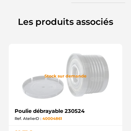
RUVILLE
588070
VALEO
Les produits associés
600629
LITENS
77363565
FIAT
920629
LITENS
93172295
OPEL
940113010074
MAGNETI
MARELLI
Stock sur demande
AMA0074
MAGNETI
MARELLI
APB7280
KRAUF
APB9280
KRAUF
Poulie débrayable 230524
CCP92101
Ref. AtelierD :
40004861
CASCO
CQ1041079