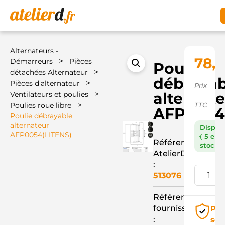
Alternateurs -
78,
>
Démarreurs
Pièces
Poulie
>
détachées Alternateur
débrayab
>
Pièces d’alternateur
Prix
>
alternat
Ventilateurs et poulies
>
Poulies roue libre
TTC
AFP0054
Poulie débrayable
alternateur
Dispon
AFP0054(LITENS)
( 5 en
Référence
stock )
AtelierD
:
513076
Référence
fournisseur
Pai
:
séc