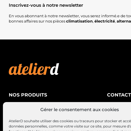
Inscrivez-vous à notre newsletter
En vous abonnant à notre newsletter, vous serez informé.e de to
bonnes affaires sur nos pièces
climatisation
,
électricité
,
altern
NOS PRODUITS
CONTACT
AtelierD
Climatisation
Gérer le consentement aux cookies
88200 SA
Électricité
03 29 22 3
AtelierD souhaite utiliser des cookies ou traceurs pour stocker et acc
Alternateurs – Démarreurs
contact@at
données personnelles, comme votre visite sur ce site, pour mesure d'