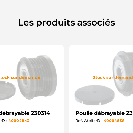
S
2
P
F
Les produits associés
tock sur demande
Stock sur deman
 débrayable 230314
Poulie débrayable 2
erD :
40004843
Ref. AtelierD :
40004858