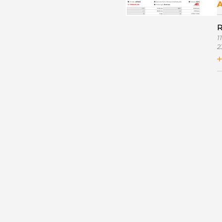
R
1
2
2
2
2
3
3
5
5
C
C
C
E
F
F
F
F
F
F
F
F