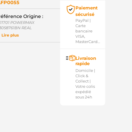
AFP0055
Paiement
sécurisé
éférence Origine :
PayPal |
111701 POWERMAX
Carte
3058761BN REAL
bancaire
3058761OE REAL
Lire plus
VISA,
37355 CARGO
MasterCard...
4-91294 WAI / TRANSPO
.5309.0 IKA
.5309.1 IKA
Livraison
350088000 INA
rapide
35008810 INA
CP90167AS CASCO
Domicile |
CP90167GS CASCO
Click &
Q1040572 CQ
Collect |
C4280 WOODAUTO
Votre colis
-238120 INA
expédié
-238120.01 INA
sous 24h
-238120.02 INA
-238120.1 INA
00M147767 BOSCH
00M147957 BOSCH
00M991178 BOSCH
00M991314 BOSCH