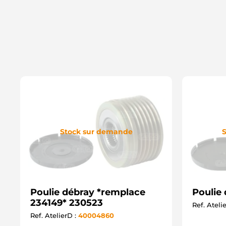
Stock sur demande
S
Poulie débray *remplace
Poulie
234149* 230523
Ref. Ateli
Ref. AtelierD :
40004860