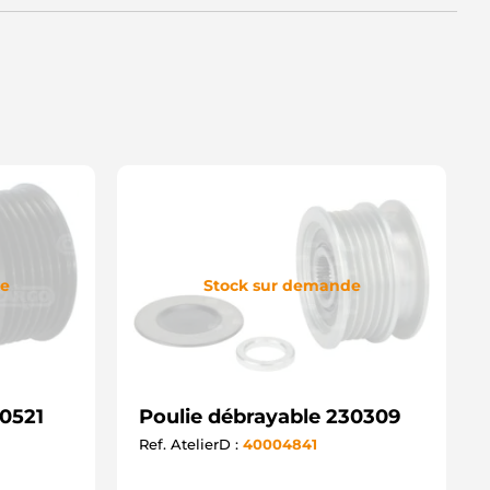
CP90167 SANDO
19098 ERA
UL1247 ELECTROLOG
032237355 CARGO
de
Stock sur demande
30521
Poulie débrayable 230309
Ref. AtelierD :
40004841