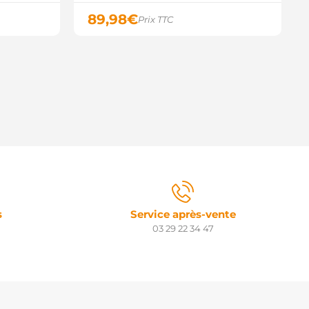
89,98
€
Prix TTC
s
Service après-vente
03 29 22 34 47