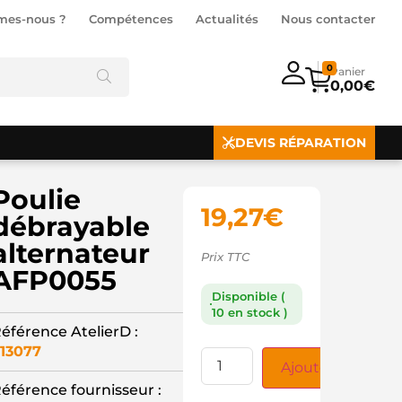
mes-nous ?
Compétences
Actualités
Nous contacter
0
0,00
€
DEVIS RÉPARATION
Poulie
19,27
€
débrayable
alternateur
Prix TTC
AFP0055
Disponible (
10 en stock )
éférence AtelierD :
13077
Ajouter au panie
éférence fournisseur :