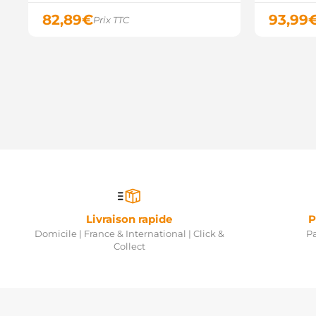
82,89
€
93,99
Prix TTC
Livraison rapide
P
Domicile | France & International | Click &
Pa
Collect