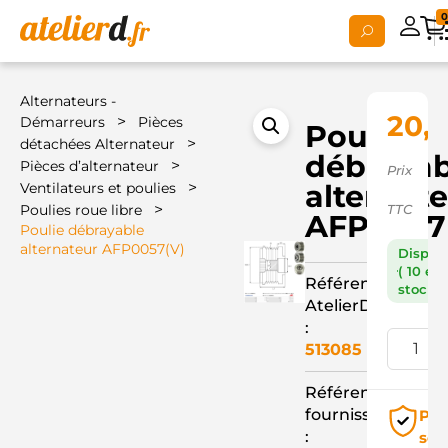
0
Alternateurs -
20,
>
Démarreurs
Pièces
Poulie
>
détachées Alternateur
débrayab
>
Pièces d’alternateur
Prix
>
alternat
Ventilateurs et poulies
>
Poulies roue libre
TTC
AFP0057
Poulie débrayable
alternateur AFP0057(V)
Dispon
( 10 en
Référence
stock )
AtelierD
:
513085
Référence
fournisseur
Pai
:
séc