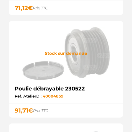
F000BL9038
BOSCH
71,12
€
Prix TTC
F000BL9479
BOSCH
F00M147821
BOSCH
F00M147956
BOSCH
F00M991219
BOSCH
Stock sur demande
F00M991313
BOSCH
SCP90180
SANDO
219122
ERA
PUL1248
Poulie débrayable 230522
ELECTROLOG
F032333136
Ref. AtelierD :
40004859
CARGO
F032238733
91,71
€
Prix TTC
CARGO
OAP7238
GATES
45113