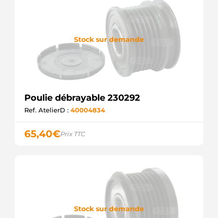
MEAT &
DORIA
Stock sur demande
Poulie débrayable 230292
Ref. AtelierD :
40004834
65,40
€
Prix TTC
Stock sur demande