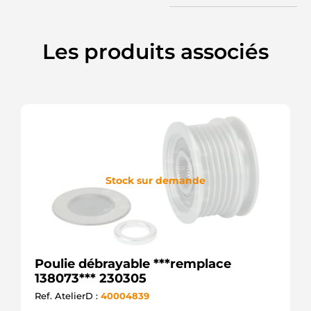
535010210
INA
CCP90180AS
Les produits associés
CASCO
CCP90180GS
CASCO
CQ1040612
CQ
EC4362
WOODAUTO
F-550213
INA
F-
550213.02
Stock sur demande
INA
F-
550213.08
INA
F-
550213.09
INA
Poulie débrayable ***remplace
F-
138073*** 230305
550213.11
Ref. AtelierD :
40004839
INA