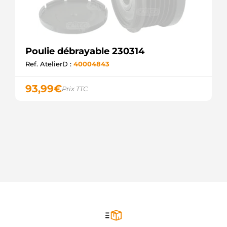
Poulie débrayable 230314
Ref. AtelierD :
40004843
93,99
€
Prix TTC