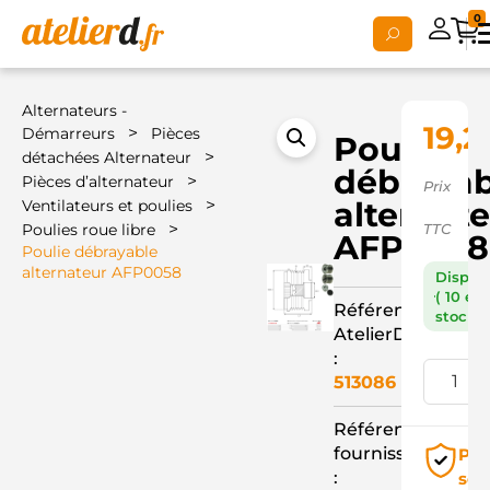
0
Alternateurs -
19,2
>
Démarreurs
Pièces
Poulie
>
détachées Alternateur
débrayab
>
Pièces d’alternateur
Prix
>
alternat
Ventilateurs et poulies
>
Poulies roue libre
TTC
AFP0058
Poulie débrayable
alternateur AFP0058
Dispon
( 10 en
Référence
stock )
AtelierD
:
513086
Référence
fournisseur
Pai
:
séc