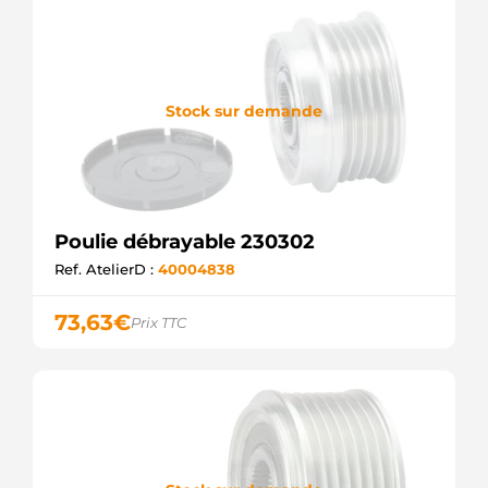
ELECTROLOG
F032238734
CARGO
Stock sur demande
Poulie débrayable 230302
Ref. AtelierD :
40004838
73,63
€
Prix TTC