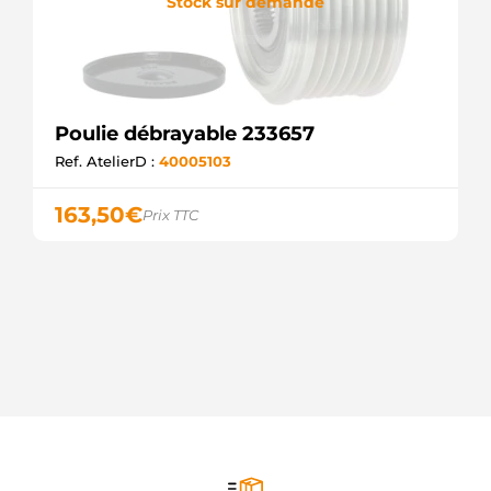
Stock sur demande
Poulie débrayable 233657
Ref. AtelierD :
40005103
163,50
€
Prix TTC