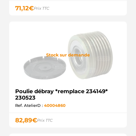
F000BL9481
BOSCH
71,12
€
Prix TTC
F00M147807
BOSCH
F00M147831
BOSCH
F00M147936
BOSCH
F00M991216
BOSCH
Stock sur demande
F00M991231
BOSCH
F00M991293
BOSCH
219070
ERA
SCP90161.0
Poulie débray *remplace 234149*
SANDO
230523
SCP90161.1
SANDO
Ref. AtelierD :
40004860
23058161BN
REAL
82,89
€
Prix TTC
CCP90161AS
CASCO
PUL1115