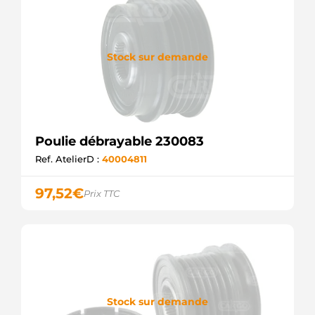
Stock sur demande
Poulie débrayable 230083
Ref. AtelierD :
40004811
97,52
€
Prix TTC
Stock sur demande