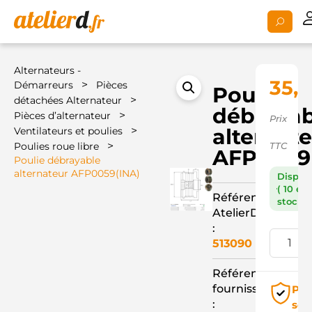
Alternateurs -
35,
>
Démarreurs
Pièces
Poulie
>
détachées Alternateur
débrayab
>
Pièces d’alternateur
Prix
>
alternat
Ventilateurs et poulies
>
Poulies roue libre
TTC
AFP0059
Poulie débrayable
alternateur AFP0059(INA)
Dispon
( 10 en
Référence
stock )
AtelierD
:
513090
Référence
fournisseur
Pai
:
séc