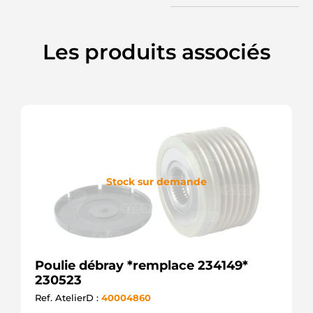
5350125000
INA
535012510
Les produits associés
INA
5504
ZEN
CCP90200AS
CASCO
CCP90200GS
CASCO
CQ1040605
CQ
EC4358
WOODAUTO
Stock sur demande
F-553393
INA
F-
553393.01
INA
F-
553393.02
Poulie débray *remplace 234149*
INA
230523
F-
Ref. AtelierD :
40004860
553393.03