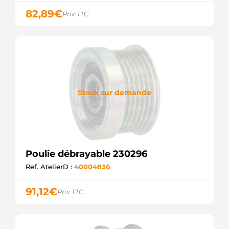
INA
F00M349810
82,89
€
Prix TTC
BOSCH
F00M391112
BOSCH
F00M391138
BOSCH
SCP90200
SANDO
ZN5504
Stock sur demande
ZEN
219082
ERA
PUL1117
ELECTROLOG
F-
553393.04
Poulie débrayable 230296
INA
F032330356
Ref. AtelierD :
40004836
CARGO
45093
91,12
€
Prix TTC
MEAT &
DORIA