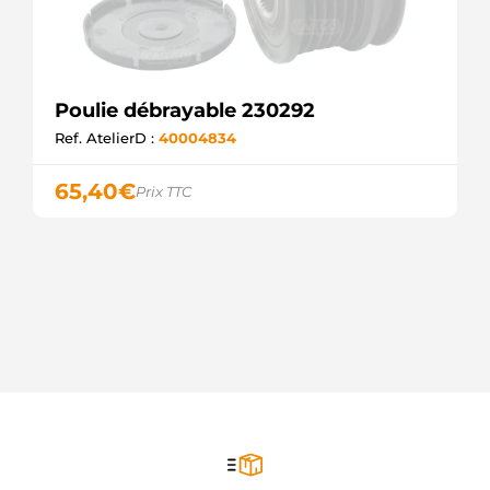
Poulie débrayable 230292
Ref. AtelierD :
40004834
65,40
€
Prix TTC