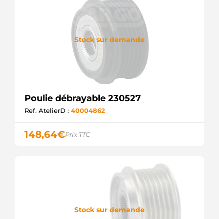
Stock sur demande
Poulie débrayable 230527
Ref. AtelierD :
40004862
148,64
€
Prix TTC
Stock sur demande