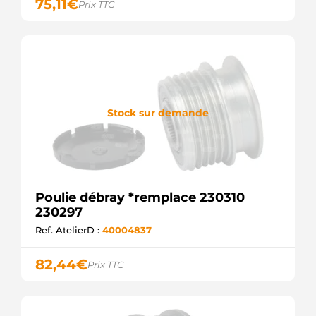
KRAUF
75,11
€
Prix TTC
P0130
GHIBAUDI
BOSF00M991289
WOODAUTO
UD810442(LITENS)AF
AS-PL
PUL1250
ELECTROLOG
Stock sur demande
F032330716
CARGO
Poulie débray *remplace 230310
230297
Ref. AtelierD :
40004837
82,44
€
Prix TTC