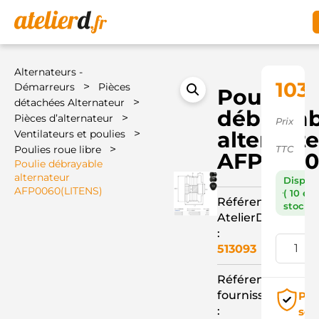
Alternateurs -
103,
>
Démarreurs
Pièces
Poulie
>
détachées Alternateur
débrayab
>
Pièces d’alternateur
Prix
>
alternat
Ventilateurs et poulies
>
Poulies roue libre
TTC
AFP0060
Poulie débrayable
alternateur
Dispon
AFP0060(LITENS)
( 10 en
Référence
stock )
AtelierD
:
513093
Référence
fournisseur
Pai
:
séc