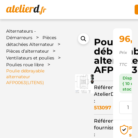
Alternateurs -
96,
>
Démarreurs
Pièces
Poulie
>
détachées Alternateur
débrayab
>
Pièces d’alternateur
Prix
>
alternat
Ventilateurs et poulies
>
Poulies roue libre
TTC
AFP0063
Poulie débrayable
alternateur
Dispon
AFP0063(LITENS)
( 10 en
Référence
stock )
AtelierD
:
513097
Référence
fournisseur
Pai
:
séc