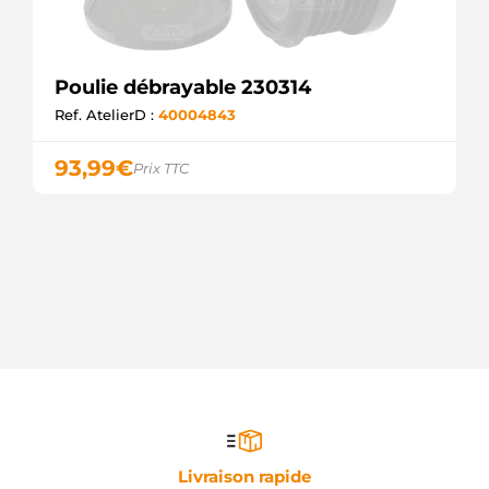
Poulie débrayable 230314
Ref. AtelierD :
40004843
93,99
€
Prix TTC
Livraison rapide