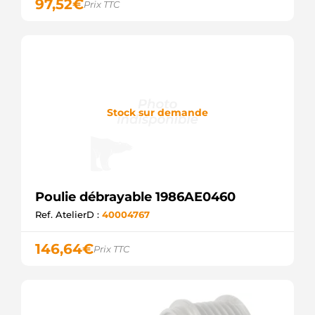
AS-PL
97,52
€
Prix TTC
Stock sur demande
Poulie débrayable 1986AE0460
Ref. AtelierD :
40004767
146,64
€
Prix TTC