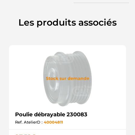
LITENS
APB5865
KRAUF
Les produits associés
APB9865
KRAUF
CCP92130
CASCO
F00M147877
BOSCH
F00M991238
BOSCH
P0127
GHIBAUDI
SCP92130
Stock sur demande
SANDO
UD12831AFP(LITENS)
AS-PL
PUL1256
ELECTROLOG
F032333068
CARGO
Poulie débrayable 230083
F032235865
Ref. AtelierD :
40004811
CARGO
AFP0063(LITENS)