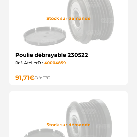
Stock sur demande
Poulie débrayable 230522
Ref. AtelierD :
40004859
91,71
€
Prix TTC
Stock sur demande