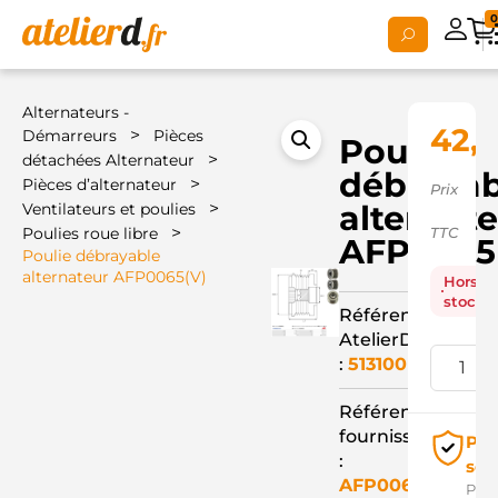
0
Alternateurs -
42,1
>
Démarreurs
Pièces
Poulie
>
détachées Alternateur
débrayab
>
Pièces d’alternateur
Prix
>
alternat
Ventilateurs et poulies
>
Poulies roue libre
TTC
AFP0065
Poulie débrayable
alternateur AFP0065(V)
Hors
stock
Référence
AtelierD
:
513100
Référence
fournisseur
Pai
:
séc
AFP0065(V)
Pay