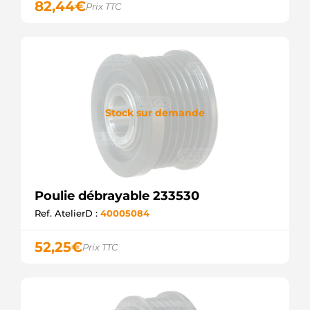
82,44
€
Prix TTC
Stock sur demande
Poulie débrayable 233530
Ref. AtelierD :
40005084
52,25
€
Prix TTC