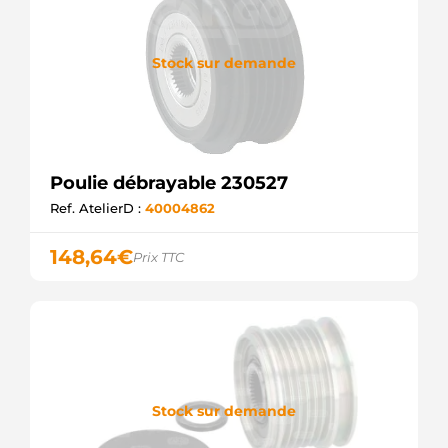
Stock sur demande
Poulie débrayable 230527
Ref. AtelierD :
40004862
148,64
€
Prix TTC
Stock sur demande