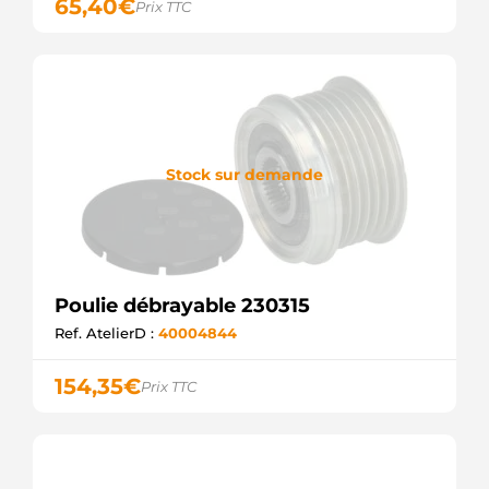
65,40
€
Prix TTC
Stock sur demande
Poulie débrayable 230315
Ref. AtelierD :
40004844
154,35
€
Prix TTC