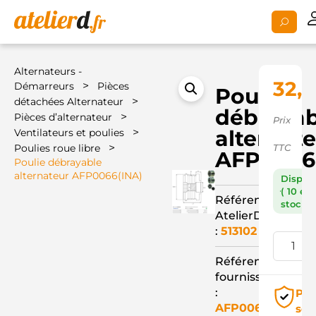
Alternateurs -
32,7
>
Démarreurs
Pièces
Poulie
>
détachées Alternateur
débrayab
>
Pièces d’alternateur
Prix
>
alternat
Ventilateurs et poulies
>
Poulies roue libre
TTC
AFP0066
Poulie débrayable
alternateur AFP0066(INA)
Dispon
( 10 en
Référence
stock )
AtelierD
:
513102
Référence
fournisseur
:
Pai
AFP0066(INA)
séc