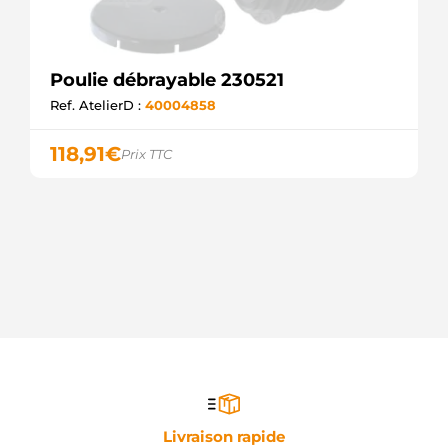
Poulie débrayable 230521
Ref. AtelierD :
40004858
118,91
€
Prix TTC
Livraison rapide