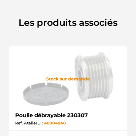
INA
F-
553322.01
Les produits associés
INA
F00M147880
BOSCH
F00M991251
BOSCH
SCP90215
SANDO
UD13254AFP
AS-PL
219157
ERA
Stock sur demande
PUL1263
ELECTROLOG
F032333075
CARGO
F-
553322.04
INA
Poulie débrayable 230307
Ref. AtelierD :
40004840