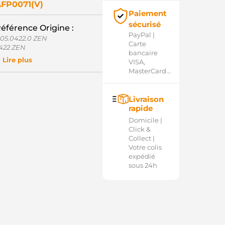
FP0071(V)
Paiement
sécurisé
éférence Origine :
PayPal |
.05.0422.0 ZEN
Carte
422 ZEN
bancaire
C4033 WOODAUTO
Lire plus
VISA,
-2269625 INA
MasterCard...
-2269628 INA
00M991134 BOSCH
N5422 ZEN
Livraison
19034 ERA
rapide
UL1106 ELECTROLOG
Q1040608 LAUBER
Domicile |
Click &
Collect |
Votre colis
expédié
sous 24h