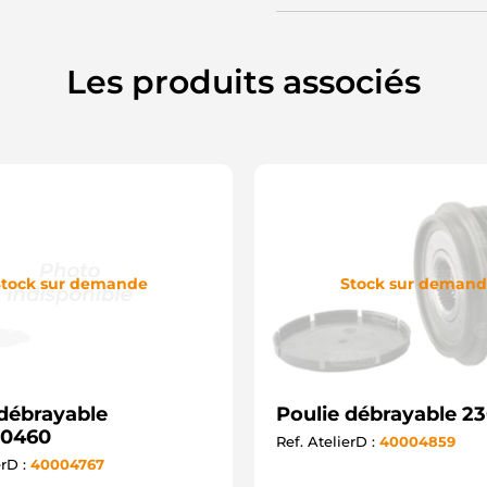
Les produits associés
tock sur demande
Stock sur deman
 débrayable
Poulie débrayable 2
E0460
Ref. AtelierD :
40004859
erD :
40004767