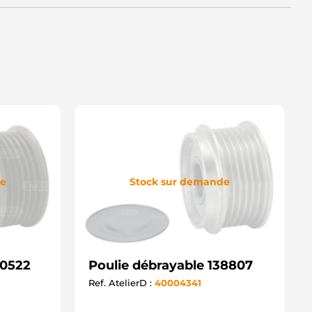
de
Stock sur demande
30522
Poulie débrayable 138807
Ref. AtelierD :
40004341