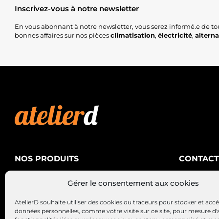
Inscrivez-vous à notre newsletter
En vous abonnant à notre newsletter, vous serez informé.e de to
bonnes affaires sur nos pièces
climatisation
,
électricité
,
altern
NOS PRODUITS
CONTACT
AtelierD
Climatisation
Gérer le consentement aux cookies
88200 SA
Électricité
03 29 22 3
AtelierD souhaite utiliser des cookies ou traceurs pour stocker et acc
Alternateurs – Démarreurs
contact@at
données personnelles, comme votre visite sur ce site, pour mesure d'