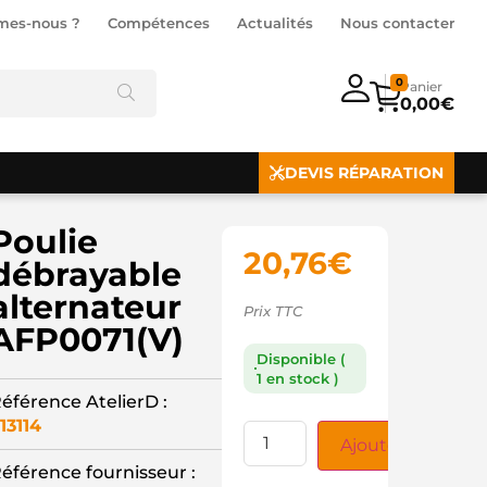
mes-nous ?
Compétences
Actualités
Nous contacter
0
0,00
€
DEVIS RÉPARATION
Poulie
20,76
€
débrayable
alternateur
Prix TTC
AFP0071(V)
Disponible (
1 en stock )
éférence AtelierD :
13114
Ajouter au panie
éférence fournisseur :