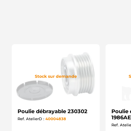
Stock sur demande
S
Poulie débrayable 230302
Poulie
1986A
Ref. AtelierD :
40004838
Ref. Ateli