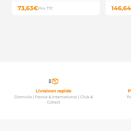
73,63
€
146,64
Prix TTC
Livraison rapide
P
Domicile | France & International | Click &
Pa
Collect