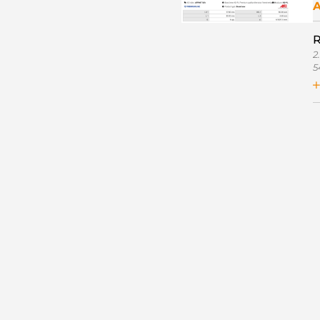
A
R
2
5
E
F
F
F
Z
2
P
C