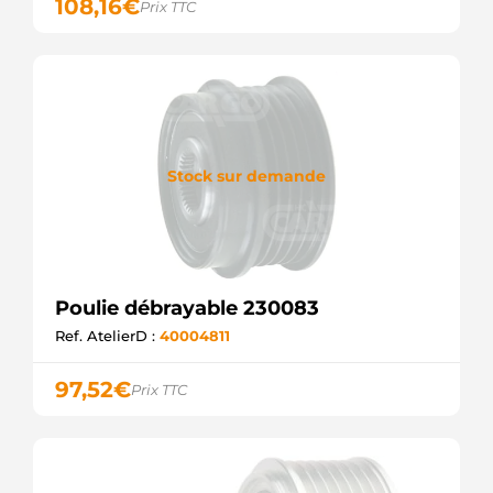
108,16
€
Prix TTC
Stock sur demande
Poulie débrayable 230083
Ref. AtelierD :
40004811
97,52
€
Prix TTC