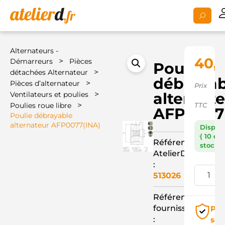
Alternateurs -
40,
>
Démarreurs
Pièces
Poulie
>
détachées Alternateur
débrayab
>
Pièces d’alternateur
Prix
>
alternat
Ventilateurs et poulies
>
Poulies roue libre
TTC
AFP0077
Poulie débrayable
alternateur AFP0077(INA)
Dispon
( 10 en
Référence
stock )
AtelierD
:
513026
Référence
fournisseur
Pai
:
séc