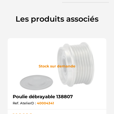
FORD
F-
561957.04
Les produits associés
FORD
F00M349903
BOSCH
F00M391150
BOSCH
UD13263AFP
AS-PL
219148
ERA
PUL1283
ELECTROLOG
Stock sur demande
PUL1026
ELECTROLOG
F032333071
CARGO
F-
561957.05
INA
Poulie débrayable 138807
Ref. AtelierD :
40004341