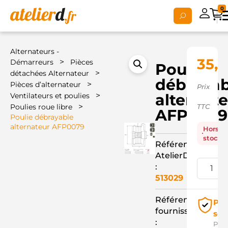
0
Alternateurs -
35,
>
Démarreurs
Pièces
Poulie
>
détachées Alternateur
débrayab
>
Pièces d’alternateur
Prix
>
alternat
Ventilateurs et poulies
>
Poulies roue libre
TTC
AFP0079
Poulie débrayable
alternateur AFP0079
Hors
stock
Référence
AtelierD
:
513029
Référence
Pai
fournisseur
séc
:
Pay