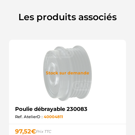
RUVILLE
588070
Les produits associés
VALEO
600629
LITENS
77363565
FIAT
920629
LITENS
93172295
OPEL
940113010074
MAGNETI
Stock sur demande
MARELLI
AMA0074
MAGNETI
MARELLI
APB7280
KRAUF
APB9280
Poulie débrayable 230083
KRAUF
Ref. AtelierD :
40004811
CCP92101
CASCO
CQ1041079
97,52
€
Prix TTC