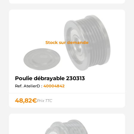
CQ
CQ1041085
CQ
EC4251
WOODAUTO
F00M991139
BOSCH
F00M991240
Stock sur demande
BOSCH
INA535007130
WOODAUTO
P0050
GHIBAUDI
SCP92101
SANDO
Poulie débrayable 230313
UD10861AP
Ref. AtelierD :
40004842
AS-PL
UD13247AFP
AS-PL
48,82
€
Prix TTC
ZN5508
ZEN
219225
ERA
UD101327AFP
AS-PL