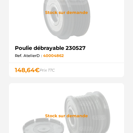
PUL1119
ELECTROLOG
F032237280
Stock sur demande
CARGO
Poulie débrayable 230527
Ref. AtelierD :
40004862
148,64
€
Prix TTC
Stock sur demande