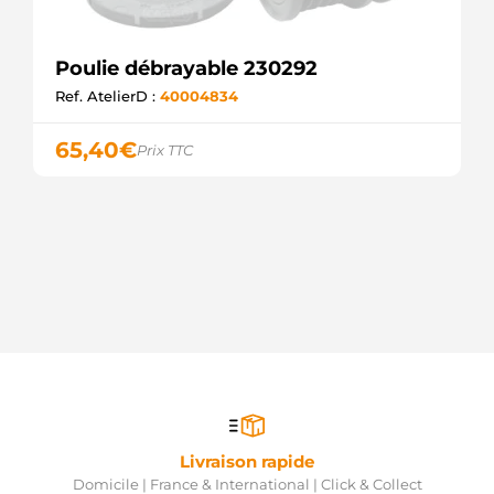
Poulie débrayable 230292
Ref. AtelierD :
40004834
65,40
€
Prix TTC
Livraison rapide
Domicile | France & International | Click & Collect