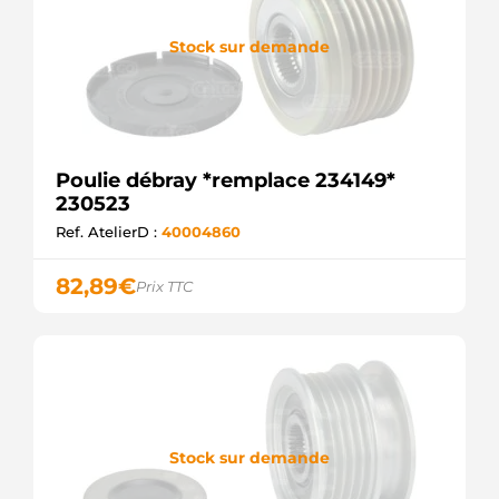
F032333073
CARGO
F-
Stock sur demande
553240.03
INA
Poulie débray *remplace 234149*
230523
Ref. AtelierD :
40004860
82,89
€
Prix TTC
Stock sur demande