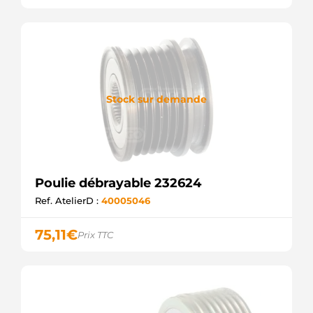
F-
553240.01
INA
F00M991181
BOSCH
F00M992718
BOSCH
INA535021110
Stock sur demande
WOODAUTO
SCP90257
SANDO
UD809901AFP
AS-PL
ZN5590
ZEN
Poulie débrayable 232624
219064
Ref. AtelierD :
40005046
ERA
441892
LOGISTIK
75,11
€
Prix TTC
PUL1261
ELECTROLOG
051.000.243.208
PSH
051.000.243.830
PSH