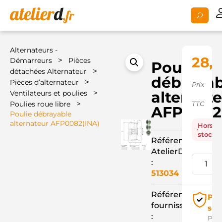
Alternateurs -
28,3
>
Démarreurs
Pièces
Poulie
>
détachées Alternateur
débrayab
>
Pièces d’alternateur
Prix
>
alternat
Ventilateurs et poulies
>
Poulies roue libre
TTC
AFP0082
Poulie débrayable
alternateur AFP0082(INA)
Hors
stock
Référence
AtelierD
:
513034
Référence
Pai
fournisseur
séc
:
Pay