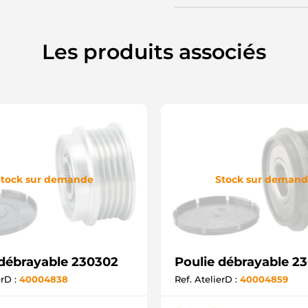
L
L
P
S
Les produits associés
U
P
F
O
tock sur demande
Stock sur deman
 débrayable 230302
Poulie débrayable 2
erD :
40004838
Ref. AtelierD :
40004859