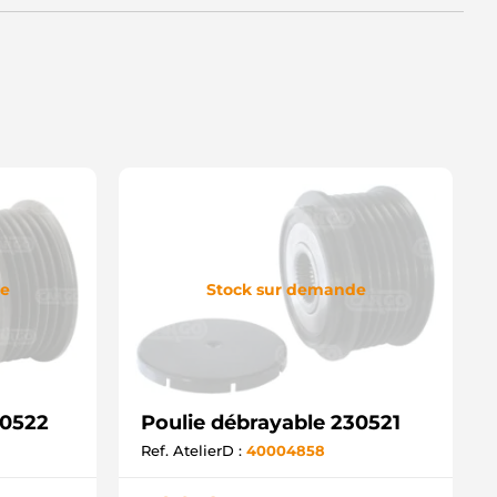
R004305 ROVER
R005993 ROVER
0138 GHIBAUDI
CP92111 SANDO
D11578AFP AS-PL
UL8988 ELECTROLOG
032333431 CARGO
AP7101 GATES
de
Stock sur demande
30522
Poulie débrayable 230521
Ref. AtelierD :
40004858