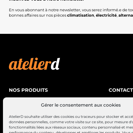
En vous abonnant à notre newsletter, vous serez informé.e de to
bonnes affaires sur nos pièces
climatisation
,
électricité
,
altern
NOS PRODUITS
CONTACT
AtelierD
Climatisation
Gérer le consentement aux cookies
88200 SA
Électricité
03 29 22 3
AtelierD souhaite utiliser des cookies ou traceurs pour stocker et acc
Alternateurs – Démarreurs
contact@at
données personnelles, comme votre visite sur ce site, pour mesure d'
fonctionnalités liées aux réseaux sociaux, contenu personnalisé et me
performance du contenu, développer et améliorer les produits, Vous