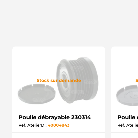
Stock sur demande
S
Poulie débrayable 230314
Poulie
Ref. AtelierD :
40004843
Ref. Ateli