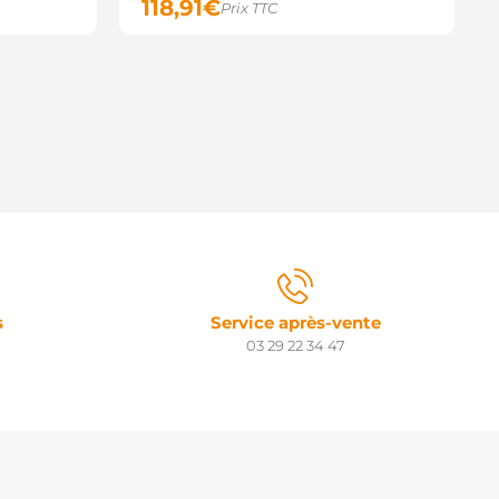
118,91
€
Prix TTC
s
Service après-vente
03 29 22 34 47