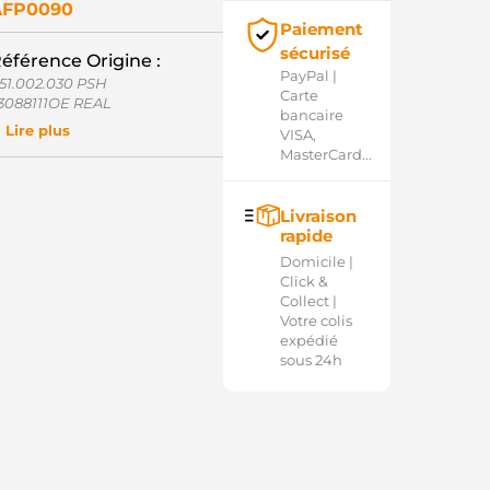
AFP0090
Paiement
sécurisé
éférence Origine :
PayPal |
51.002.030 PSH
Carte
3088111OE REAL
bancaire
0711314 VOLVO
Lire plus
VISA,
0750929 VOLVO
MasterCard...
0777744 VOLVO
1316803 VOLVO
33431 CARGO
Livraison
350195 INA
rapide
350195000 INA
35019510 INA
Domicile |
9957 RUVILLE
Click &
00821 LITENS
Collect |
G9N-6A312-AE FORD
Votre colis
G9N-6A312-AF FORD
expédié
G9N6A312AE FORD
sous 24h
G9N6A312AF FORD
20821 INA
CP92111 CASCO
CP92111AS CASCO
CP92111GS CASCO
NA535019510 WOODAUTO