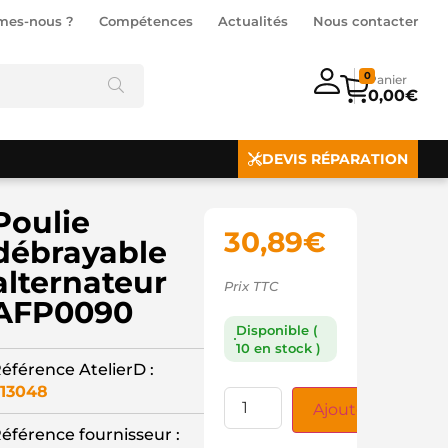
mes-nous ?
Compétences
Actualités
Nous contacter
0
0,00
€
DEVIS RÉPARATION
Poulie
30,89
€
débrayable
alternateur
Prix TTC
AFP0090
Disponible (
10 en stock )
éférence AtelierD :
13048
Ajouter au panie
éférence fournisseur :