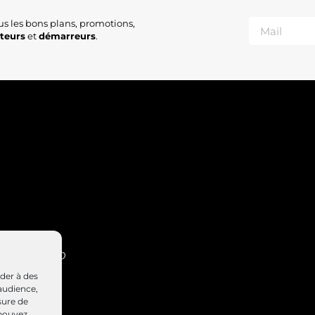
us les bons plans, promotions,
ateurs
et
démarreurs
.
INT-NABORD
4 47
éder à des
elierd.fr
audience,
sure de
 pouvez