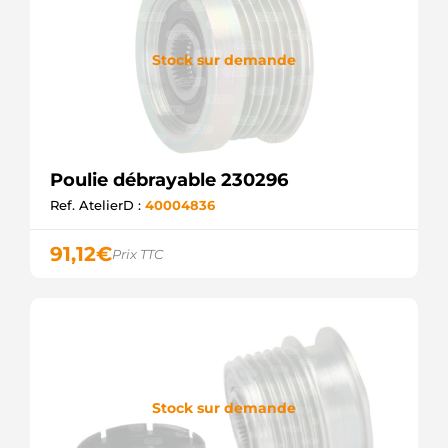
Stock sur demande
Poulie débrayable 230296
Ref. AtelierD :
40004836
91,12
€
Prix TTC
Stock sur demande