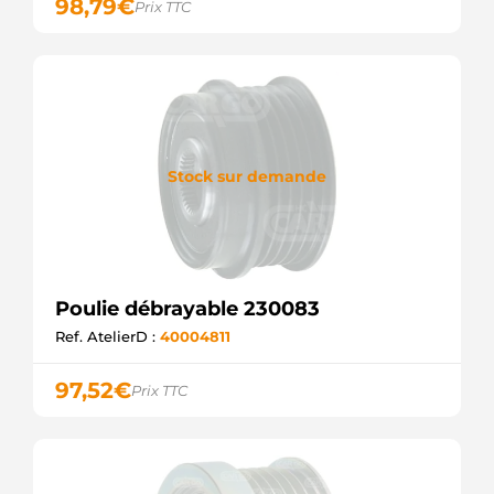
ELECTROLOG
98,79
€
Prix TTC
F032335604
CARGO
Stock sur demande
Poulie débrayable 230083
Ref. AtelierD :
40004811
97,52
€
Prix TTC