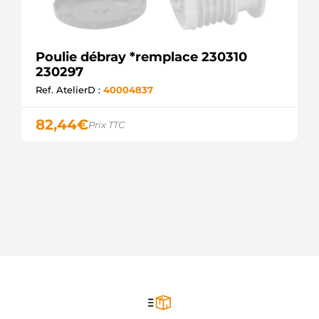
Poulie débray *remplace 230310
230297
Ref. AtelierD :
40004837
82,44
€
Prix TTC