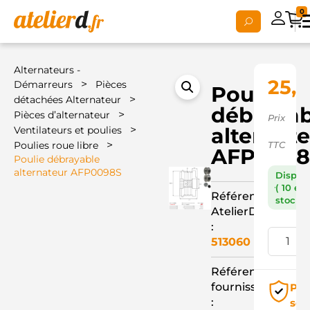
0
Alternateurs -
25,
>
Démarreurs
Pièces
Poulie
>
détachées Alternateur
débrayab
>
Pièces d’alternateur
Prix
>
alternat
Ventilateurs et poulies
>
Poulies roue libre
TTC
AFP0098
Poulie débrayable
alternateur AFP0098S
Dispon
( 10 en
Référence
stock )
AtelierD
:
513060
Référence
fournisseur
Pai
:
séc