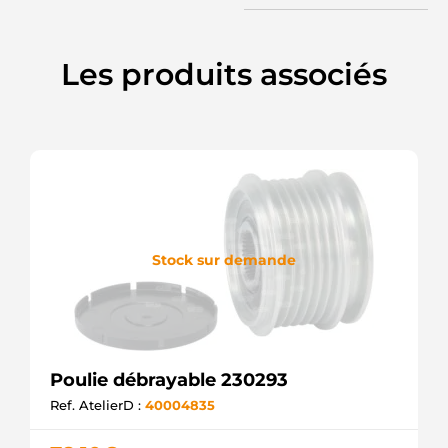
535029310
INA
57543
Les produits associés
RUVILLE
89358
CALIBER
920717
LITENS
A2741550015
MERCEDES
A2741550215
MERCEDES
A2741550315
MERCEDES
Stock sur demande
APB8885
KRAUF
F00M591105
BOSCH
F00M591108
BOSCH
F00M591118
Poulie débrayable 230293
BOSCH
Ref. AtelierD :
40004835
F00M591126
BOSCH