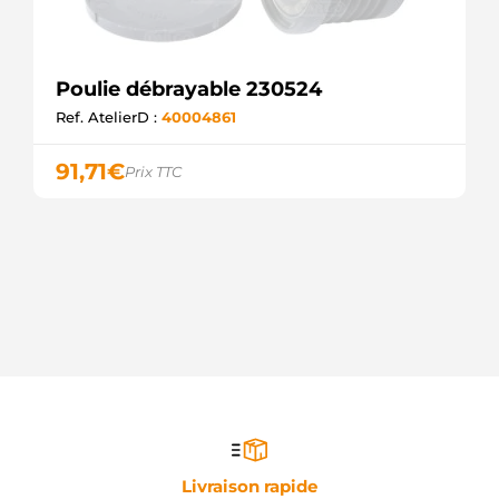
Poulie débrayable 230524
Ref. AtelierD :
40004861
91,71
€
Prix TTC
Livraison rapide