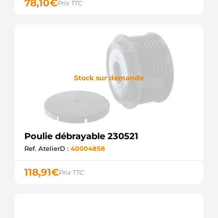
F00M599430
78,10
€
Prix TTC
BOSCH
F00M599491
BOSCH
F00M599492
BOSCH
INA535029310
WOODAUTO
UD809961AFP
Stock sur demande
AS-PL
CCP92141GS
CASCO
SCP92141.1
SANDO
23088141OE
REAL
Poulie débrayable 230521
PUL1300
Ref. AtelierD :
40004858
ELECTROLOG
F032333430
CARGO
118,91
€
Prix TTC
OAP7234
GATES
AP9099
CONTINENTAL