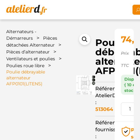
Alternateurs -
74,5
>
Démarreurs
Pièces
Poulie
>
détachées Alternateur
débrayab
>
Pièces d’alternateur
Prix
>
alternat
Ventilateurs et poulies
>
Poulies roue libre
TTC
AFP0101(
Poulie débrayable
alternateur
Dispon
AFP0101(LITENS)
( 10 en
Référence
stock )
AtelierD
:
513064
Référence
fournisseur
Pai
:
séc