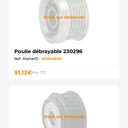
Stock sur demande
Poulie débrayable 230296
Ref. AtelierD :
40004836
91,12
€
Prix TTC
Stock sur demande