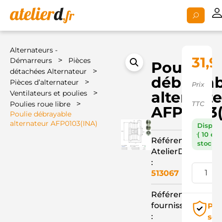
Alternateurs -
31,9
>
Démarreurs
Pièces
Poulie
>
détachées Alternateur
débrayab
>
Pièces d’alternateur
Prix
>
alternat
Ventilateurs et poulies
>
Poulies roue libre
TTC
AFP0103(
Poulie débrayable
alternateur AFP0103(INA)
Dispon
( 10 en
Référence
stock )
AtelierD
:
513067
Référence
fournisseur
Pai
:
séc