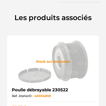
INA535028510
WOODAUTO
SCP90304.1
Les produits associés
SANDO
UD809926AFP
AS-PL
56145
RUVILLE
APB1166
KRAUF
5788
ZEN
23058403OE
REAL
Stock sur demande
ZN5788
ZEN
PUL1321
ELECTROLOG
Poulie débrayable 230522
Ref. AtelierD :
40004859