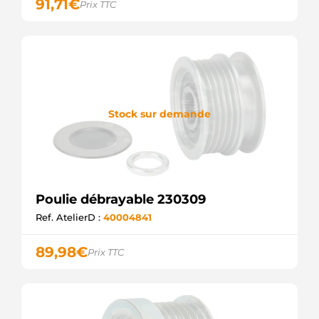
91,71
€
Prix TTC
Stock sur demande
Poulie débrayable 230309
Ref. AtelierD :
40004841
89,98
€
Prix TTC