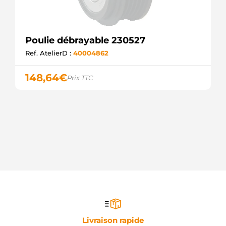
Poulie débrayable 230527
Ref. AtelierD :
40004862
148,64
€
Prix TTC
Livraison rapide