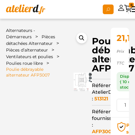
0
Alternateurs -
21,1
>
Démarreurs
Pièces
Poulie
>
détachées Alternateur
débrayab
>
Pièces d’alternateur
Prix
>
alternat
Ventilateurs et poulies
>
Poulies roue libre
TTC
AFP3007
Poulie débrayable
alternateur AFP3007
Dispon
( 10 en
Référence
stock )
AtelierD
:
513121
Référence
fournisseur
:
Pai
AFP3007
séc