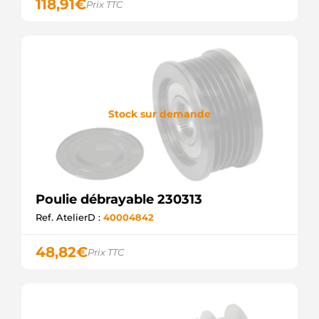
118,91
€
Prix TTC
ZEN
CCP90159AS
CASCO
CCP90159GS
CASCO
CCP90240AS
CASCO
CCP90240GS
CASCO
Stock sur demande
CQ1040278
CQ
EC4275
WOODAUTO
F-
232774.01
Poulie débrayable 230313
INA
F-
Ref. AtelierD :
40004842
232774.03
INA
48,82
€
Prix TTC
F-
232774.04
INA
F-
232774.05
INA