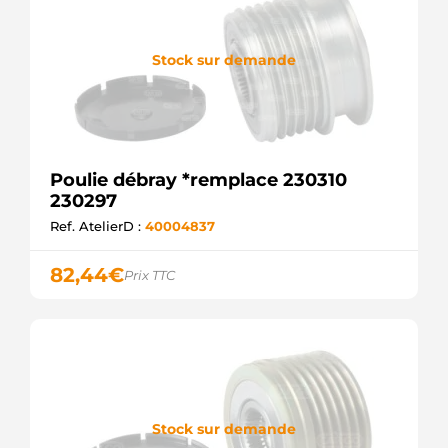
F-
232774.4
INA
Stock sur demande
SCP90159
SANDO
SCP90240
SANDO
ZN5459
ZEN
Poulie débray *remplace 230310
219060
ERA
230297
PUL0009
Ref. AtelierD :
40004837
ELECTROLOG
885125
KUHNER
82,44
€
Prix TTC
F032237674
CARGO
Stock sur demande