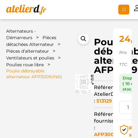
Alternateurs -
24,
>
Démarreurs
Pièces
Poulie
>
détachées Alternateur
débrayab
>
Pièces d’alternateur
Prix
>
alternat
Ventilateurs et poulies
>
Poulies roue libre
TTC
AFP3009
Poulie débrayable
alternateur AFP3009(INA)
Dispon
( 10 en
Référence
stock )
AtelierD
:
513129
Référence
fournisseur
:
Pai
AFP3009(INA)
séc