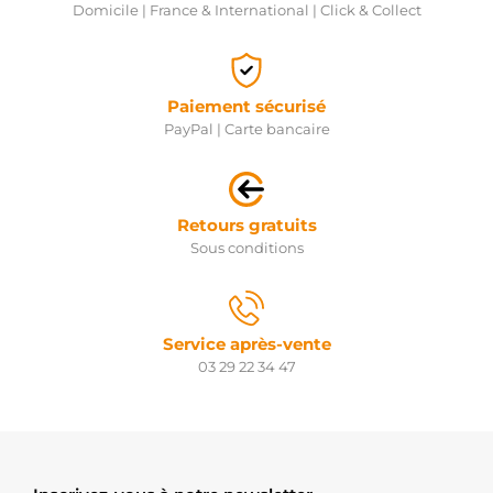
F032330271
Domicile | France & International | Click & Collect
CARGO
F032234794
CARGO
Paiement sécurisé
PayPal | Carte bancaire
Retours gratuits
Sous conditions
Service après-vente
03 29 22 34 47