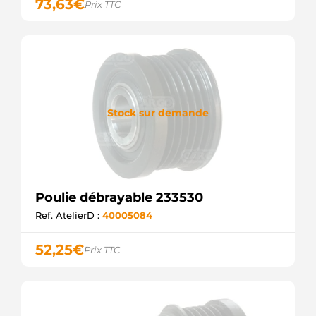
73,63
€
Prix TTC
9XU358038-
361
HELLA
AMA0112
MAGNETI
MARELLI
APV4794
KRAUF
APV6794
Stock sur demande
KRAUF
APV7794
KRAUF
806100
EAI
CQ1040284
Poulie débrayable 233530
CQ
EC4257
Ref. AtelierD :
40005084
WOODAUTO
F-
52,25
€
Prix TTC
236591.01
INA
F-
236591.02
INA
F-