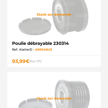
236591.04
INA
F-
Stock sur demande
236591.06
INA
F-
236591.1
INA
F-
Poulie débrayable 230314
236591.4
INA
Ref. AtelierD :
40004843
INA535006210
WOODAUTO
93,99
€
SCP90147
Prix TTC
SANDO
UD13294AFP
AS-PL
UD13312AFP
AS-PL
ZN5453
ZEN
219054
Stock sur demande
ERA
F0007G