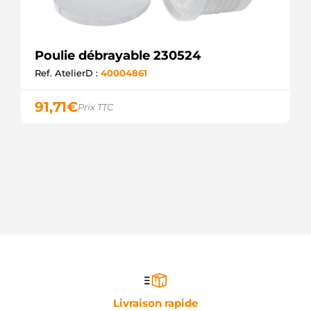
3EFFE
885091
KUHNER
CCP90147AS
CASCO
Poulie débrayable 230524
CCP90147GS
Ref. AtelierD :
40004861
CASCO
SCP90147.0
SANDO
91,71
€
Prix TTC
SCP90147.1
SANDO
45055
MEAT &
DORIA
45202
MEAT &
DORIA
59956
RUVILLE
PUL0106
ELECTROLOG
CQ1041164
LAUBER
F032332307
CARGO
Livraison rapide