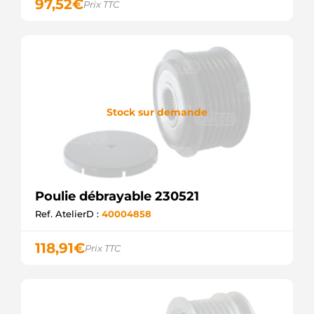
97,52
€
Prix TTC
CARGO
Stock sur demande
Poulie débrayable 230521
Ref. AtelierD :
40004858
118,91
€
Prix TTC