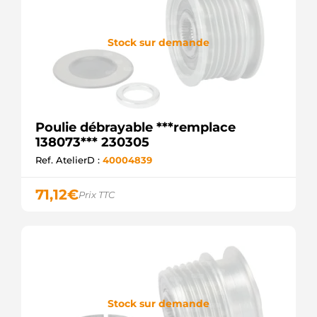
Stock sur demande
Poulie débrayable ***remplace
138073*** 230305
Ref. AtelierD :
40004839
71,12
€
Prix TTC
Stock sur demande