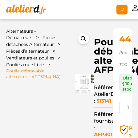
Alternateurs -
44,1
>
Démarreurs
Pièces
Poulie
>
détachées Alternateur
débrayab
>
Pièces d’alternateur
Prix
>
alternat
Ventilateurs et poulies
>
Poulies roue libre
TTC
AFP3014(
Poulie débrayable
alternateur AFP3014(INA)
Dispon
( 10 en
Référence
stock )
AtelierD
:
513141
Référence
fournisseur
:
Pai
AFP3014(INA)
séc