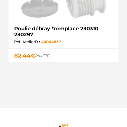
Poulie débray *remplace 230310
230297
Ref. AtelierD :
40004837
82,44
€
Prix TTC