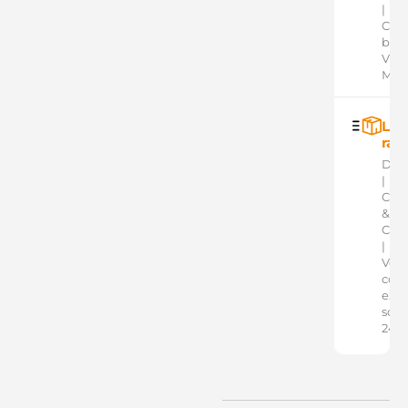
|
Cart
banc
VISA
Mast
Liv
rap
Dom
|
Clic
&
Coll
|
Votr
colis
exp
sous
24h