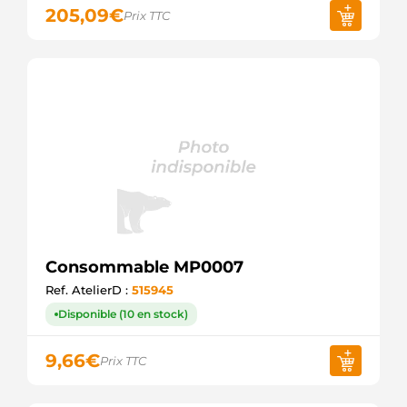
205,09
€
Prix TTC
Consommable MP0007
Ref. AtelierD :
515945
Disponible (10 en stock)
9,66
€
Prix TTC