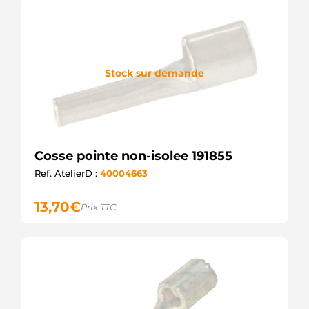
Stock sur demande
Cosse pointe non-isolee 191855
Ref. AtelierD :
40004663
13,70
€
Prix TTC