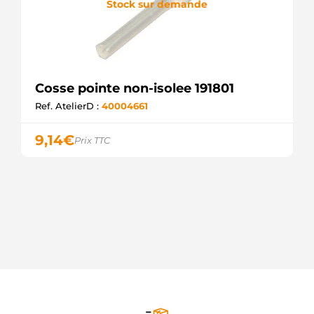
Stock sur demande
Cosse pointe non-isolee 191801
Ref. AtelierD :
40004661
9,14
€
Prix TTC