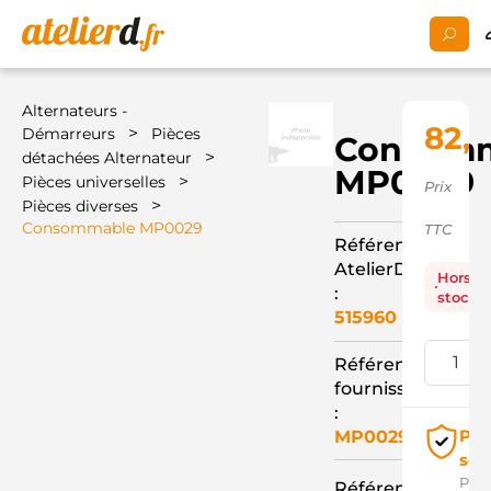
Alternateurs -
82,5
>
Démarreurs
Pièces
Consom
>
détachées Alternateur
MP0029
>
Pièces universelles
Prix
>
Pièces diverses
Consommable MP0029
TTC
Référence
AtelierD
Hors
:
stock
515960
Référence
fournisseur
:
Pai
MP0029
séc
Pay
Référence