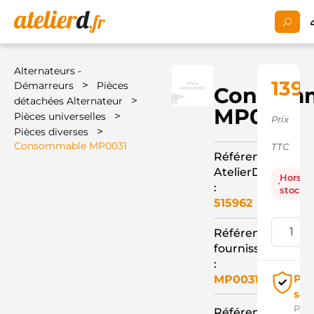
Alternateurs -
139,
>
Démarreurs
Pièces
Consom
>
détachées Alternateur
MP0031
>
Pièces universelles
Prix
>
Pièces diverses
Consommable MP0031
TTC
Référence
AtelierD
Hors
:
stock
515962
Référence
fournisseur
:
Pai
MP0031
séc
Pay
Référence