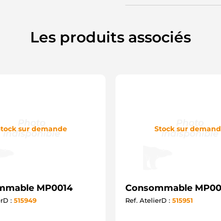
Les produits associés
tock sur demande
Stock sur deman
mmable MP0014
Consommable MP00
erD :
515949
Ref. AtelierD :
515951