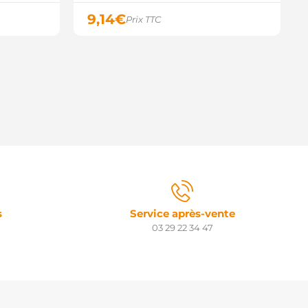
9,14
€
Prix TTC
s
Service après-vente
03 29 22 34 47