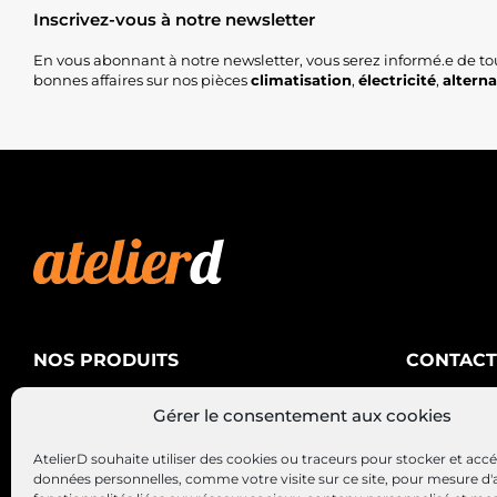
Inscrivez-vous à notre newsletter
En vous abonnant à notre newsletter, vous serez informé.e de to
bonnes affaires sur nos pièces
climatisation
,
électricité
,
altern
NOS PRODUITS
CONTACT
AtelierD
Climatisation
Gérer le consentement aux cookies
88200 SA
Électricité
03 29 22 3
AtelierD souhaite utiliser des cookies ou traceurs pour stocker et acc
Alternateurs – Démarreurs
contact@at
données personnelles, comme votre visite sur ce site, pour mesure d'