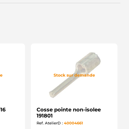
de
Stock sur demande
16
Cosse pointe non-isolee
191801
Ref. AtelierD :
40004661