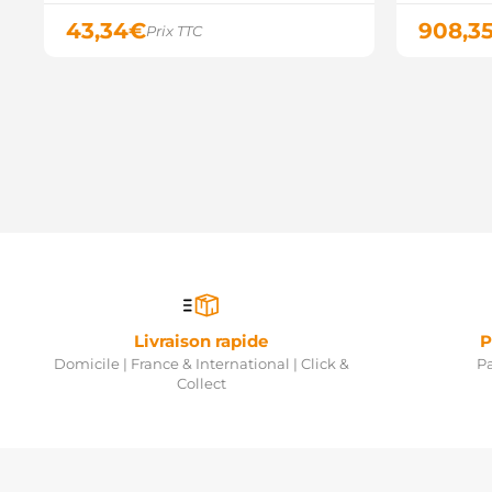
43,34
€
908,3
Prix TTC
Livraison rapide
P
Domicile | France & International | Click &
Pa
Collect