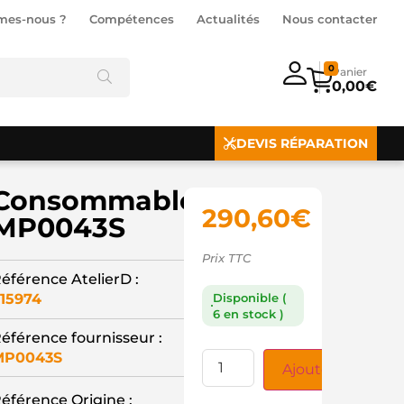
mes-nous ?
Compétences
Actualités
Nous contacter
0
0,00
€
DEVIS RÉPARATION
Consommable
290,60
€
MP0043S
Prix TTC
éférence AtelierD :
15974
Disponible (
6 en stock )
éférence fournisseur :
MP0043S
Ajouter au panie
éférence Origine :