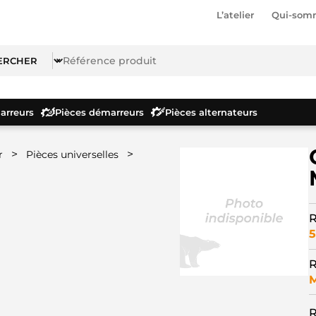
L’atelier
Qui-som
rreurs
Pièces démarreurs
Pièces alternateurs
>
>
r
Pièces universelles
R
5
R
R