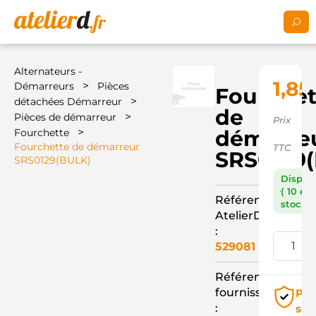
Alternateurs -
1,85
>
Démarreurs
Pièces
Fourchet
>
détachées Démarreur
de
>
Pièces de démarreur
Prix
>
démarre
Fourchette
Fourchette de démarreur
TTC
SRS0129
SRS0129(BULK)
Dispon
( 10 en
Référence
stock )
AtelierD
:
529081
Référence
fournisseur
Pai
:
séc