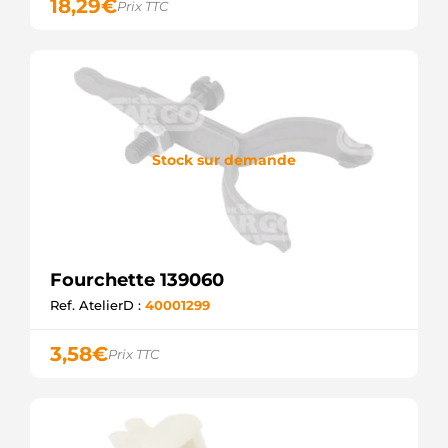
18,29
€
Prix TTC
Stock sur demande
Fourchette 139060
Ref. AtelierD :
40001299
3,58
€
Prix TTC