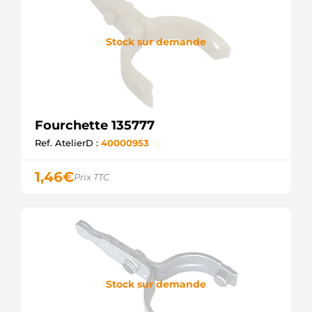
Stock sur demande
Fourchette 135777
Ref. AtelierD :
40000953
1,46
€
Prix TTC
Stock sur demande