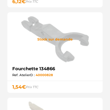
6,12
€
Prix TTC
Stock sur demande
Fourchette 134866
Ref. AtelierD :
40000828
1,54
€
Prix TTC