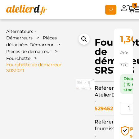
0
Alternateurs -
1,30
>
Démarreurs
Pièces
Fourchet
>
détachées Démarreur
de
>
Pièces de démarreur
Prix
>
démarre
Fourchette
Fourchette de démarreur
TTC
SRS1023
SRS1023
Dispon
( 10 en
Référence
stock )
AtelierD
:
529452
Référence
fournisseur
Pai
:
séc