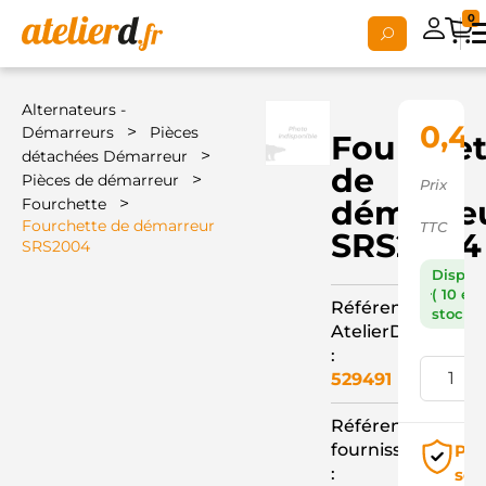
0
Alternateurs -
0,4
>
Démarreurs
Pièces
Fourchet
>
détachées Démarreur
de
>
Pièces de démarreur
Prix
>
démarre
Fourchette
Fourchette de démarreur
TTC
SRS2004
SRS2004
Dispon
( 10 en
Référence
stock )
AtelierD
:
529491
Référence
fournisseur
Pai
:
séc