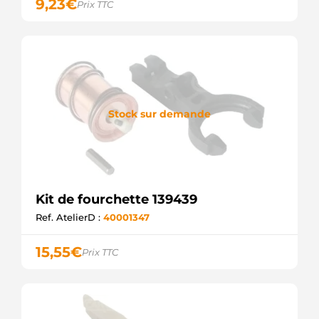
9,23
€
Prix TTC
Stock sur demande
Kit de fourchette 139439
Ref. AtelierD :
40001347
15,55
€
Prix TTC