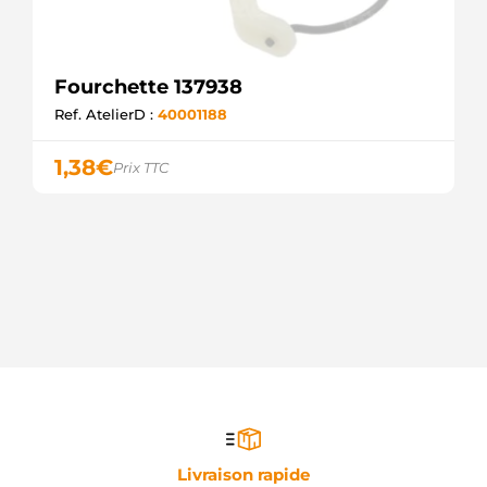
Fourchette 137938
Ref. AtelierD :
40001188
1,38
€
Prix TTC
Livraison rapide