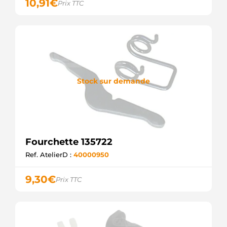
10,91
€
Prix TTC
Stock sur demande
Fourchette 135722
Ref. AtelierD :
40000950
9,30
€
Prix TTC