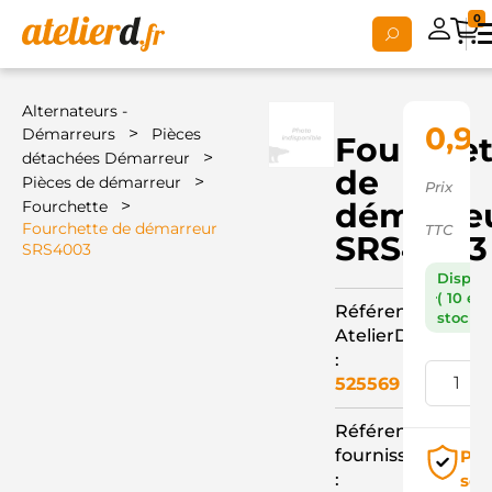
0
Alternateurs -
0,92
>
Démarreurs
Pièces
Fourchet
>
détachées Démarreur
de
>
Pièces de démarreur
Prix
>
démarre
Fourchette
Fourchette de démarreur
TTC
SRS4003
SRS4003
Dispon
( 10 en
Référence
stock )
AtelierD
:
525569
Référence
fournisseur
Pai
:
séc