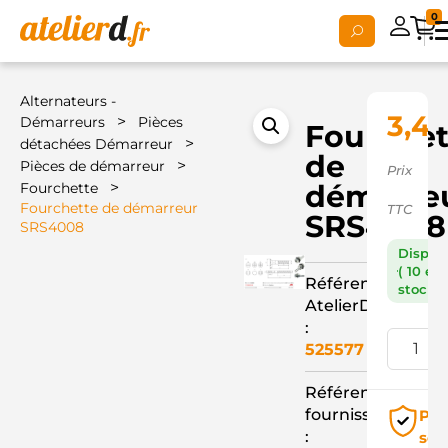
0
Alternateurs -
3,4
>
Démarreurs
Pièces
Fourchet
>
détachées Démarreur
de
>
Pièces de démarreur
Prix
>
démarre
Fourchette
Fourchette de démarreur
TTC
SRS4008
SRS4008
Dispon
( 10 en
Référence
stock )
AtelierD
:
525577
Référence
fournisseur
Pai
:
séc