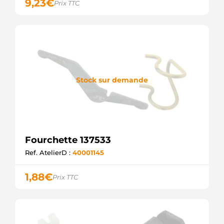
9,23
€
Prix TTC
Stock sur demande
Fourchette 137533
Ref. AtelierD :
40001145
1,88
€
Prix TTC