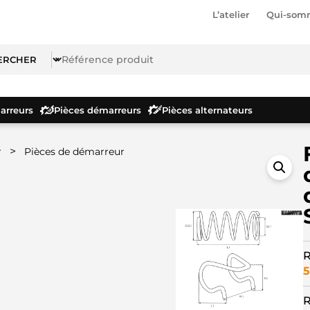
L’atelier
Qui-som
rreurs
Pièces démarreurs
Pièces alternateurs
>
r
Pièces de démarreur
R
5
R