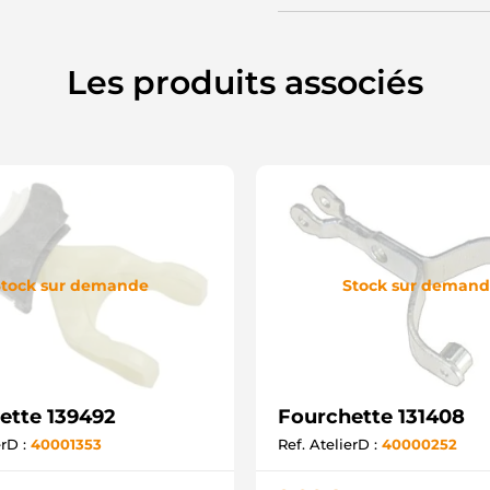
Les produits associés
tock sur demande
Stock sur deman
ette 139492
Fourchette 131408
erD :
40001353
Ref. AtelierD :
40000252