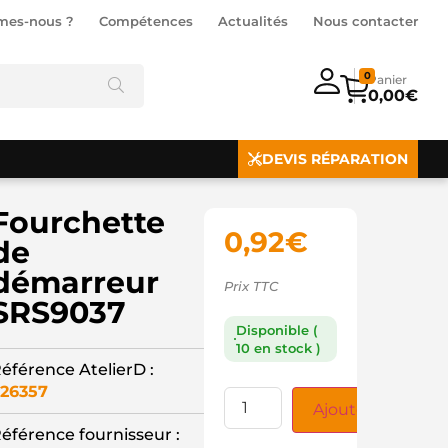
mes-nous ?
Compétences
Actualités
Nous contacter
0
0,00
€
DEVIS RÉPARATION
Fourchette
0,92
€
de
démarreur
Prix TTC
SRS9037
Disponible (
10 en stock )
éférence AtelierD :
26357
Ajouter au panie
éférence fournisseur :