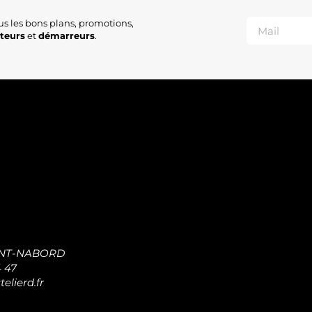
us les bons plans, promotions,
ateurs
et
démarreurs
.
INT-NABORD
4 47
elierd.fr