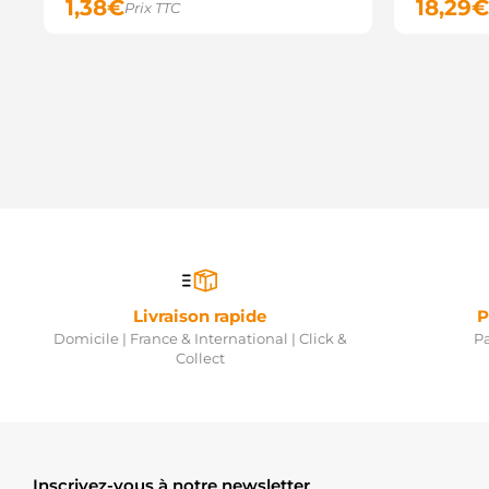
1,38
€
18,29
€
Prix TTC
Livraison rapide
P
Domicile | France & International | Click &
Pa
Collect
Inscrivez-vous à notre newsletter