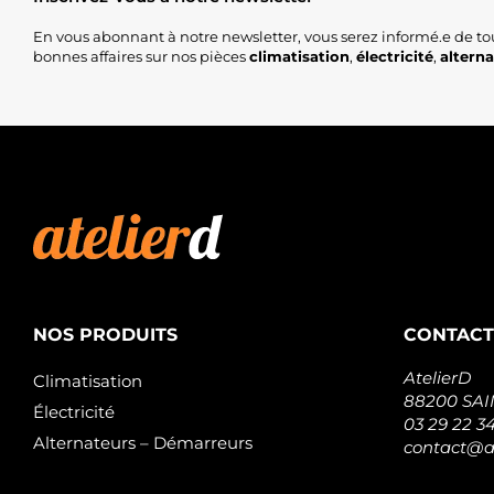
En vous abonnant à notre newsletter, vous serez informé.e de to
bonnes affaires sur nos pièces
climatisation
,
électricité
,
altern
NOS PRODUITS
CONTACT
AtelierD
Climatisation
88200 SA
Électricité
03 29 22 3
Alternateurs – Démarreurs
contact@at