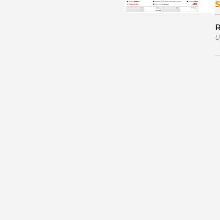
S
R
U