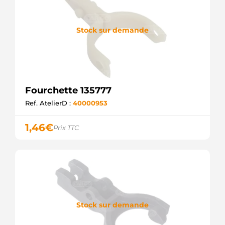
Stock sur demande
Fourchette 135777
Ref. AtelierD :
40000953
1,46
€
Prix TTC
Stock sur demande