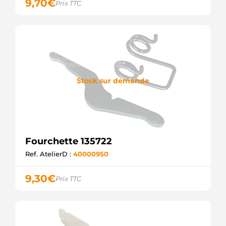
9,70
€
Prix TTC
Stock sur demande
Fourchette 135722
Ref. AtelierD :
40000950
9,30
€
Prix TTC