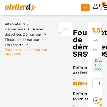
0
Alternateurs -
1,55
>
Démarreurs
Pièces
Fourchet
>
détachées Démarreur
de
>
Pièces de démarreur
Prix
>
démarre
Fourchette
Fourchette de démarreur
TTC
SRS9109
SRS9109S
Dispon
( 10 en
Référence
stock )
AtelierD
:
526504
Référence
fournisseur
Pai
:
séc