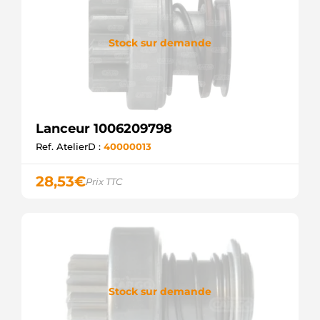
Stock sur demande
Lanceur 1006209798
Ref. AtelierD :
40000013
28,53
€
Prix TTC
Stock sur demande