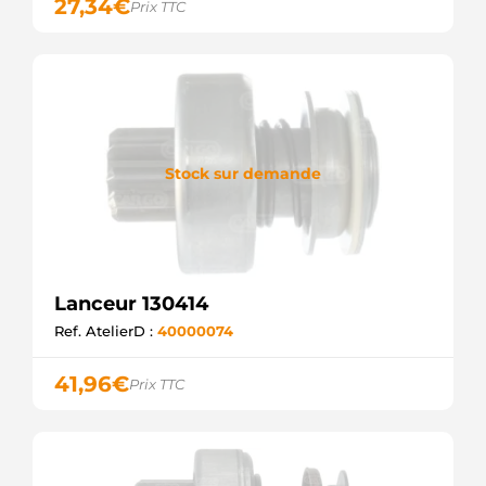
27,34
€
Prix TTC
Stock sur demande
Lanceur 130414
Ref. AtelierD :
40000074
41,96
€
Prix TTC