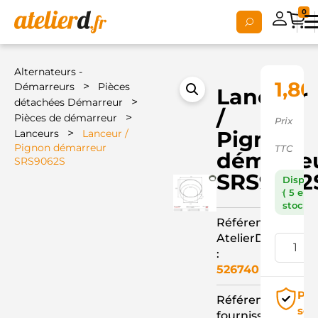
0
Alternateurs -
1,80
>
Démarreurs
Pièces
Lanceur
>
détachées Démarreur
/
>
Pièces de démarreur
Prix
>
Pignon
Lanceurs
Lanceur /
Pignon démarreur
TTC
démarre
SRS9062S
SRS9062
Dispon
( 5 en
stock )
Référence
AtelierD
:
526740
Pai
Référence
séc
fournisseur