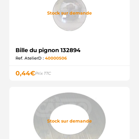
Stock sur demande
Bille du pignon 132894
Ref. AtelierD :
40000506
0,44
€
Prix TTC
Stock sur demande