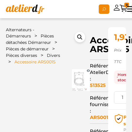
0
Alternateurs -
1,93
>
Démarreurs
Pièces
Accessoi
>
détachées Démarreur
ARS0015
>
Pièces de démarreur
Prix
>
Pièces diverses
Divers
>
Accessoire ARS0015
TTC
Référence
AtelierD
Hors
:
stock
513525
Référence
fournisseur
:
Pai
ARS0015
séc
Pay
Référence