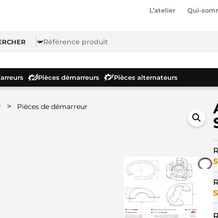
L’atelier
Qui-som
rreurs
Pièces démarreurs
Pièces alternateurs
>
r
Pièces de démarreur
R
5
R
S
R