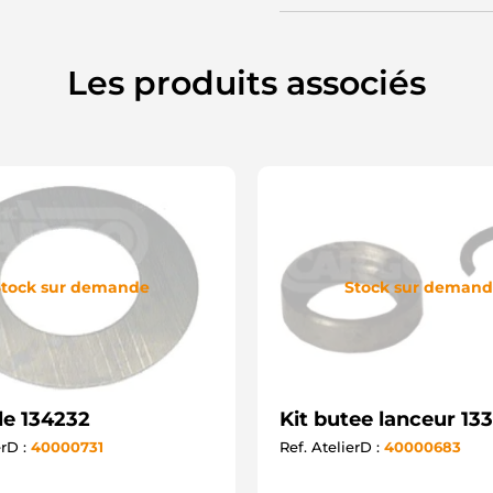
Les produits associés
tock sur demande
Stock sur deman
le 134232
Kit butee lanceur 13
erD :
40000731
Ref. AtelierD :
40000683