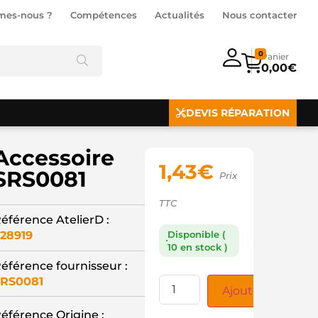
mes-nous ?
Compétences
Actualités
Nous contacter
0
0,00
€
DEVIS RÉPARATION
Accessoire
1,43
€
SRS0081
Prix
TTC
éférence AtelierD :
28919
Disponible (
10 en stock )
éférence fournisseur :
RS0081
Ajouter au panie
éférence Origine :