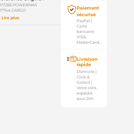
017256 POWERMAX
Paiement
37744 CARGO
sécurisé
.1003.0 IKA
Lire plus
PayPal |
6-91803 WAI / TRANSPO
Carte
C41478 WOODAUTO
bancaire
D40257SRS AS-PL
VISA,
032137744 CARGO
MasterCard...
Livraison
rapide
Domicile |
Click &
Collect |
Votre colis
expédié
sous 24h