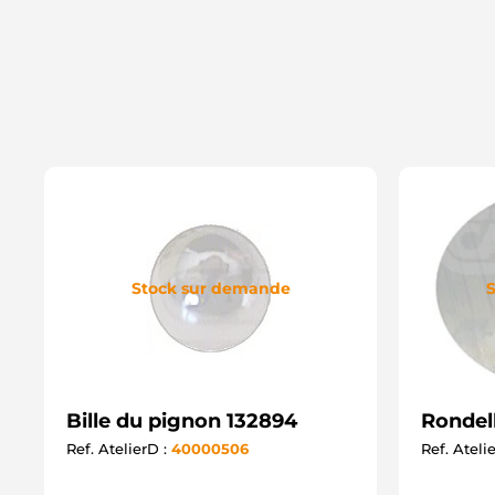
Stock sur demande
S
Bille du pignon 132894
Rondel
Ref. AtelierD :
40000506
Ref. Ateli