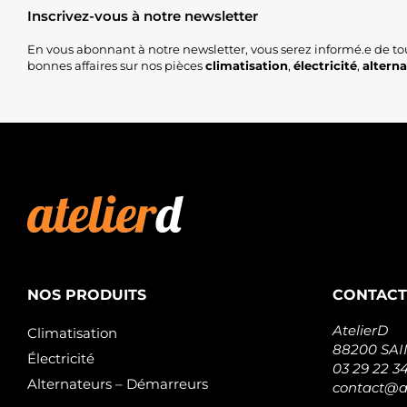
Inscrivez-vous à notre newsletter
En vous abonnant à notre newsletter, vous serez informé.e de to
bonnes affaires sur nos pièces
climatisation
,
électricité
,
altern
NOS PRODUITS
CONTACT
AtelierD
Climatisation
88200 SA
Électricité
03 29 22 3
Alternateurs – Démarreurs
contact@at