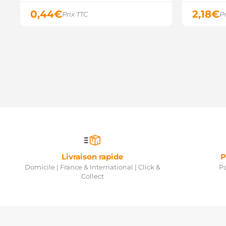
0,44
€
2,18
€
Prix TTC
Pr
Livraison rapide
P
Domicile | France & International | Click &
Pa
Collect