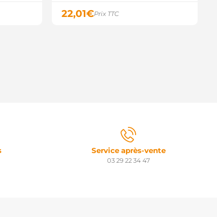
22,01
€
Prix TTC
s
Service après-vente
03 29 22 34 47