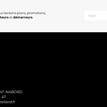
us les bons plans, promotions,
ateurs
et
démarreurs
.
INT-NABORD
4 47
elierd.fr