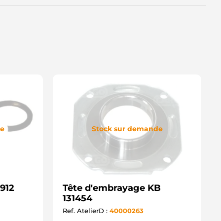
de
Stock sur demande
3912
Tête d'embrayage KB
131454
Ref. AtelierD :
40000263