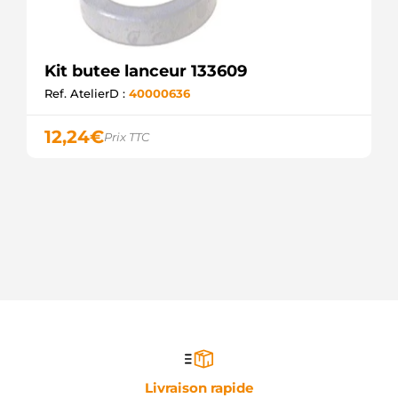
Kit butee lanceur 133609
Ref. AtelierD :
40000636
12,24
€
Prix TTC
Livraison rapide