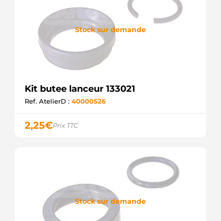
Stock sur demande
Kit butee lanceur 133021
Ref. AtelierD :
40000526
2,25
€
Prix TTC
Stock sur demande