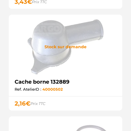
3,43
€
Prix TTC
Stock sur demande
Cache borne 132889
Ref. AtelierD :
40000502
2,16
€
Prix TTC