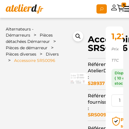
0
Alternateurs -
1,22
>
Démarreurs
Pièces
Accessoi
>
détachées Démarreur
SRS0096
>
Pièces de démarreur
Prix
>
Pièces diverses
Divers
>
Accessoire SRS0096
TTC
Référence
AtelierD
Dispon
:
( 10 en
528937
stock )
Référence
fournisseur
:
SRS0096
Pai
séc
Référence