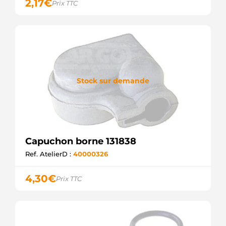
2,17
€
Prix TTC
Stock sur demande
Capuchon borne 131838
Ref. AtelierD :
40000326
4,30
€
Prix TTC