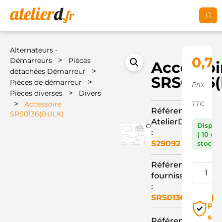
Alternateurs -
0,71
>
Démarreurs
Pièces
Accessoi
>
détachées Démarreur
SRS0136
>
Pièces de démarreur
Prix
>
Pièces diverses
Divers
>
Accessoire
TTC
Référence
SRS0136(BULK)
AtelierD
Dispon
:
( 10 en
529092
stock )
Référence
fournisseur
:
SRS0136(BULK)
Pai
séc
Référence