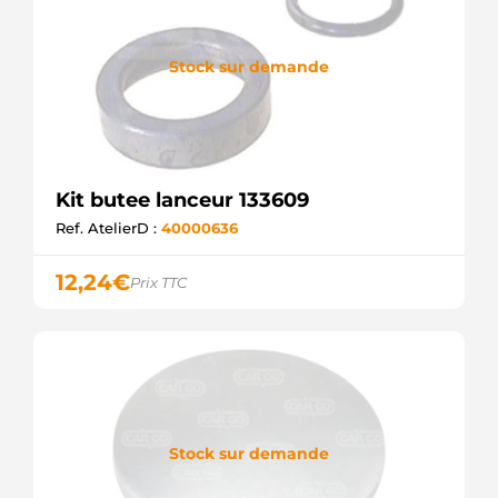
Stock sur demande
Kit butee lanceur 133609
Ref. AtelierD :
40000636
12,24
€
Prix TTC
Stock sur demande