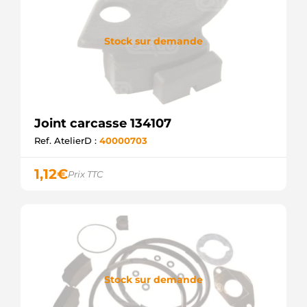
Stock sur demande
Joint carcasse 134107
Ref. AtelierD :
40000703
1,12
€
Prix TTC
Stock sur demande