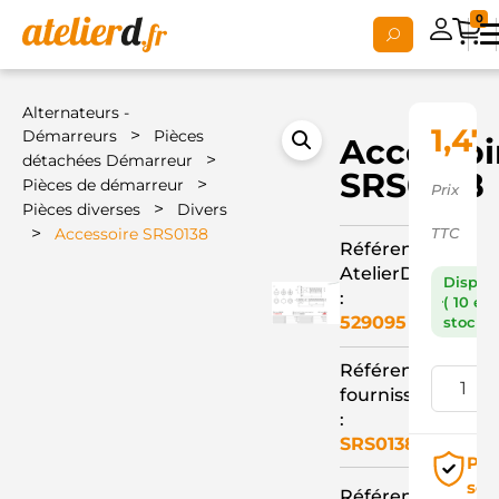
0
Alternateurs -
1,47
>
Démarreurs
Pièces
Accessoi
>
détachées Démarreur
SRS0138
>
Pièces de démarreur
Prix
>
Pièces diverses
Divers
>
Accessoire SRS0138
TTC
Référence
AtelierD
Dispon
:
( 10 en
529095
stock )
Référence
fournisseur
:
SRS0138
Pai
séc
Référence