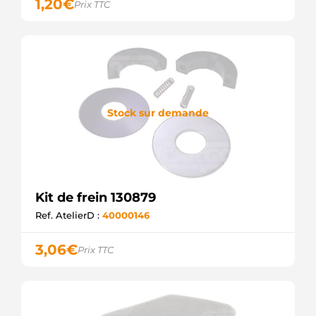
1,20
€
Prix TTC
Stock sur demande
Kit de frein 130879
Ref. AtelierD :
40000146
3,06
€
Prix TTC