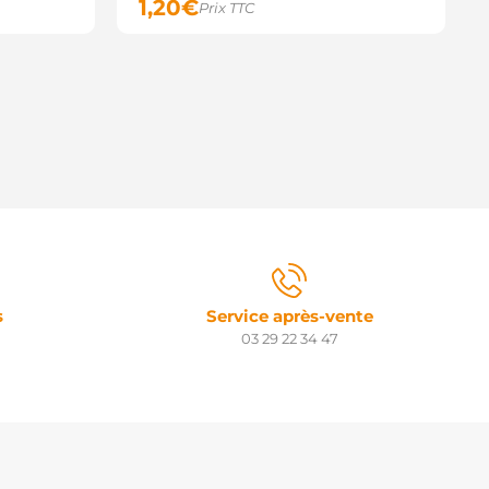
1,20
€
Prix TTC
s
Service après-vente
03 29 22 34 47