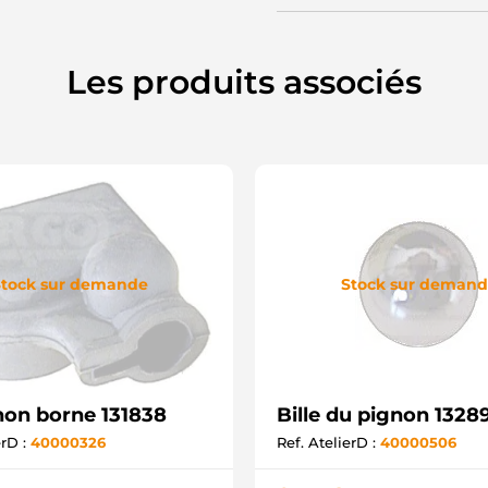
Les produits associés
tock sur demande
Stock sur deman
on borne 131838
Bille du pignon 1328
erD :
40000326
Ref. AtelierD :
40000506