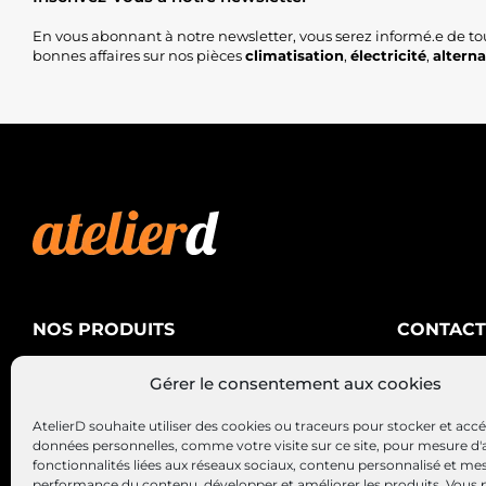
En vous abonnant à notre newsletter, vous serez informé.e de to
bonnes affaires sur nos pièces
climatisation
,
électricité
,
altern
NOS PRODUITS
CONTACT
AtelierD
Climatisation
Gérer le consentement aux cookies
88200 SA
Électricité
03 29 22 3
AtelierD souhaite utiliser des cookies ou traceurs pour stocker et acc
Alternateurs – Démarreurs
contact@at
données personnelles, comme votre visite sur ce site, pour mesure d'
fonctionnalités liées aux réseaux sociaux, contenu personnalisé et me
performance du contenu, développer et améliorer les produits, Vous