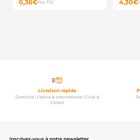
0,36
€
4,30
€
Prix TTC
Livraison rapide
P
Domicile | France & International | Click &
Pa
Collect
Inscrivez-vous à notre newsletter