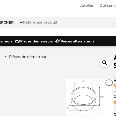
L’atelier
Qui-som
rreurs
Pièces démarreurs
Pièces alternateurs
>
r
Pièces de démarreur
R
5
R
S
R