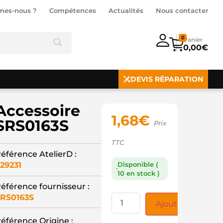
mes-nous ?
Compétences
Actualités
Nous contacter
0
0,00
€
DEVIS RÉPARATION
Accessoire
1,68
€
SRS0163S
Prix
TTC
éférence AtelierD :
29231
Disponible (
10 en stock )
éférence fournisseur :
RS0163S
Ajouter au panie
éférence Origine :