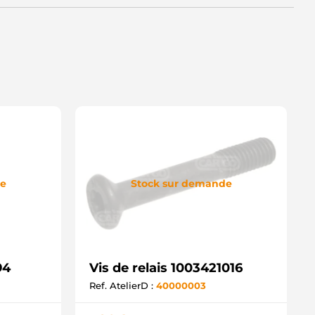
de
Stock sur demande
94
Vis de relais 1003421016
Ref. AtelierD :
40000003