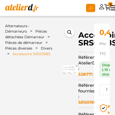
0
Alternateurs -
0,4
>
Démarreurs
Pièces
Accessoi
>
détachées Démarreur
SRS0198
>
Pièces de démarreur
Prix
>
Pièces diverses
Divers
>
Accessoire SRS0198S
TTC
Référence
AtelierD
Dispon
:
( 10 en
528771
stock )
Référence
fournisseur
:
SRS0198S
Pai
séc
Référence