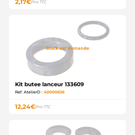
2,17
€
Prix TTC
Stock sur demande
Kit butee lanceur 133609
Ref. AtelierD :
40000636
12,24
€
Prix TTC