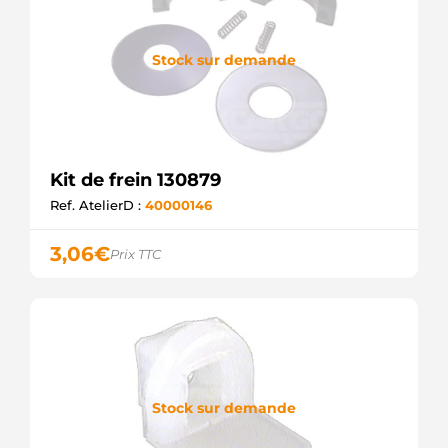
Stock sur demande
Kit de frein 130879
Ref. AtelierD :
40000146
3,06
€
Prix TTC
Stock sur demande