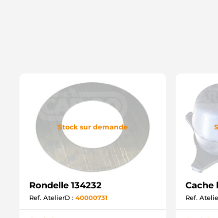
Stock sur demande
S
Rondelle 134232
Cache 
Ref. AtelierD :
40000731
Ref. Ateli