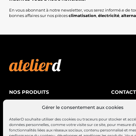
En vous abonnant à notre newsletter, vous serez informé.e de to
bonnes affaires sur nos pièces
climatisation
,
électricité
,
altern
NOS PRODUITS
CONTACT
AtelierD
Climatisation
Gérer le consentement aux cookies
88200 SA
Électricité
03 29 22 3
AtelierD souhaite utiliser des cookies ou traceurs pour stocker et acc
Alternateurs – Démarreurs
contact@at
données personnelles, comme votre visite sur ce site, pour mesure d'
fonctionnalités liées aux réseaux sociaux, contenu personnalisé et me
performance du contenu, développer et améliorer les produits, Vous