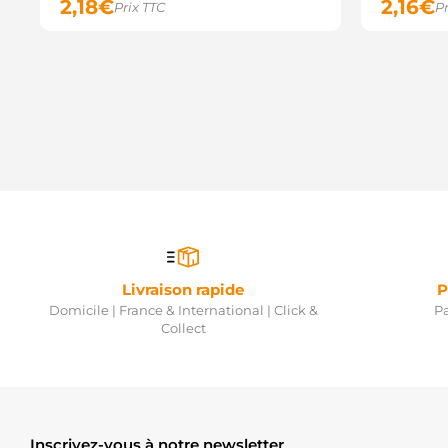
2,18
€
2,16
€
Prix TTC
Pr
Livraison rapide
P
Domicile | France & International | Click &
Pa
Collect
Inscrivez-vous à notre newsletter