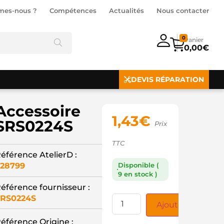
mes-nous ?
Compétences
Actualités
Nous contacter
0
0,00
€
DEVIS RÉPARATION
Accessoire
1,43
€
SRS0224S
Prix
TTC
éférence AtelierD :
28799
Disponible (
9 en stock )
éférence fournisseur :
RS0224S
Ajouter au panie
éférence Origine :