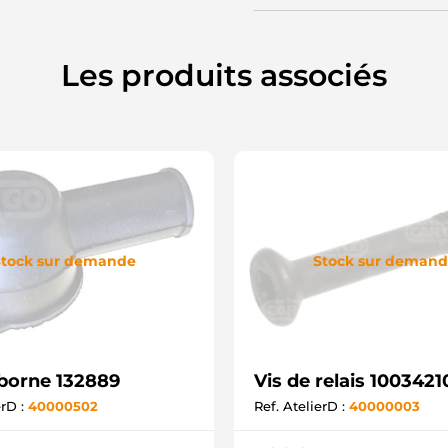
Les produits associés
tock sur demande
Stock sur deman
borne 132889
Vis de relais 1003421
erD :
40000502
Ref. AtelierD :
40000003