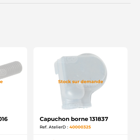
de
Stock sur demande
016
Capuchon borne 131837
Ref. AtelierD :
40000325