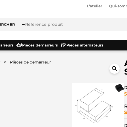
L’atelier
Qui-som
rreurs
Pièces démarreurs
Pièces alternateurs
>
r
Pièces de démarreur
R
5
R
S
R