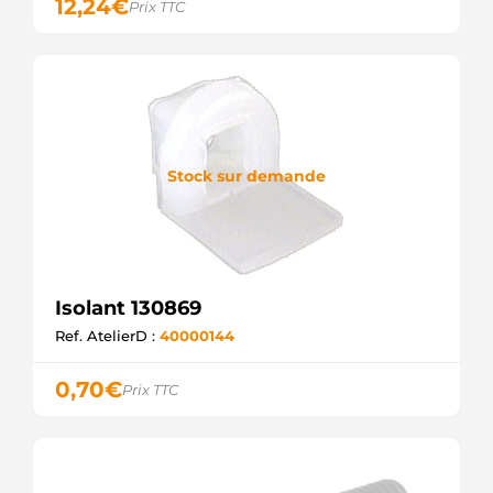
12,24
€
Prix TTC
Stock sur demande
Isolant 130869
Ref. AtelierD :
40000144
0,70
€
Prix TTC