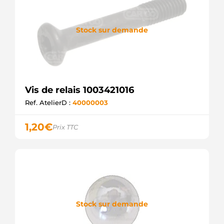
Stock sur demande
Vis de relais 1003421016
Ref. AtelierD :
40000003
1,20
€
Prix TTC
Stock sur demande