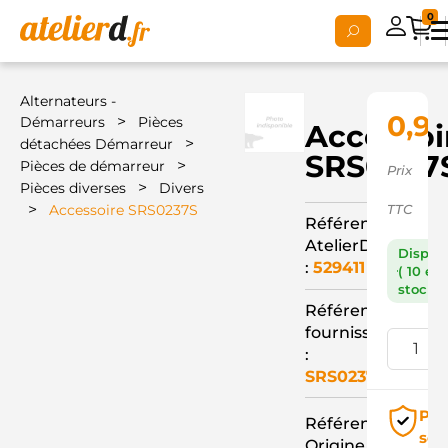
0
Alternateurs -
0,92
>
Démarreurs
Pièces
Accessoi
>
détachées Démarreur
SRS0237
>
Pièces de démarreur
Prix
>
Pièces diverses
Divers
>
Accessoire SRS0237S
TTC
Référence
AtelierD
Dispon
:
529411
( 10 en
stock )
Référence
fournisseur
:
SRS0237S
Pai
Référence
séc
Origine